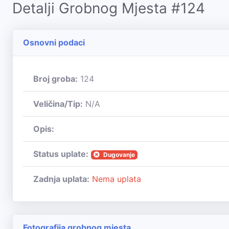
Detalji Grobnog Mjesta #124
Osnovni podaci
Broj groba:
124
Veličina/Tip:
N/A
Opis:
Status uplate:
Dugovanje
Zadnja uplata:
Nema uplata
Fotografija grobnog mjesta