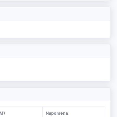
KM)
Napomena