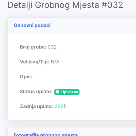
Detalji Grobnog Mjesta #032
Osnovni podaci
Broj groba:
032
Veličina/Tip:
N/A
Opis:
Status uplate:
Uplaćeno
Zadnja uplata:
2025
Fotografija grobnog mjesta