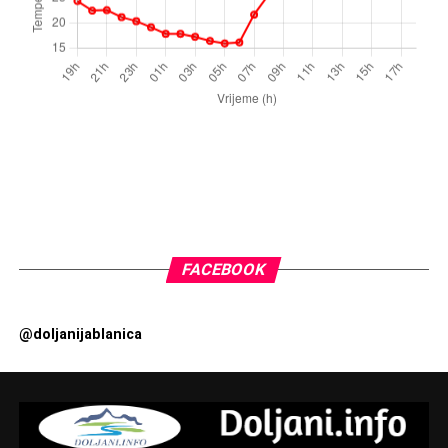
FACEBOOK
@doljanijablanica