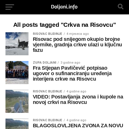
All posts tagged "Crkva na Risovcu"
RISOVAC BLIDINJE
4 mjeseca ago
Risovac pod snijegom okupio brojne
vjernike, gradnja crkve ulazi u ključnu
fazu
ŽUPA DOLJANI
3 godine ago
Fra Stjepan Pavličević potpisao
ugovor o sufinanciranju uređenja
interijera crkve na Risovcu
RISOVAC BLIDINJE
4 godine ago
VIDEO: Postavljanja zvona i kupole na
novoj crkvi na Risovcu
RISOVAC BLIDINJE
4 godine ago
BLAGOSLOVLJENA ZVONA ZA NOVU