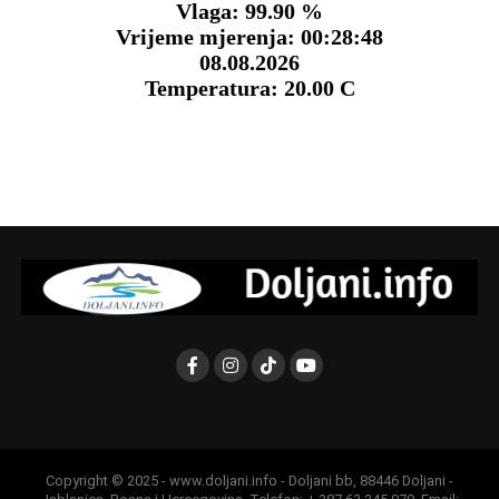
Copyright © 2025 - www.doljani.info - Doljani bb, 88446 Doljani -