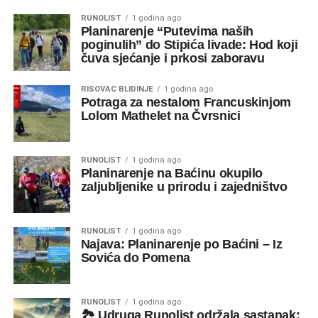
RUNOLIST
1 godina ago
Planinarenje “Putevima naših
poginulih” do Stipića livade: Hod koji
čuva sjećanje i prkosi zaboravu
RISOVAC BLIDINJE
1 godina ago
Potraga za nestalom Francuskinjom
Lolom Mathelet na Čvrsnici
RUNOLIST
1 godina ago
Planinarenje na Baćinu okupilo
zaljubljenike u prirodu i zajedništvo
RUNOLIST
1 godina ago
Najava: Planinarenje po Baćini – Iz
Sovića do Pomena
RUNOLIST
1 godina ago
🏞️ Udruga Runolist održala sastanak: