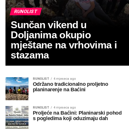
RUNOLIST
Sunčan vikend u
Doljanima okupio
mještane na vrhovima i
stazama
RUNOLIST
4 mjeseca ago
Održano tradicionalno proljetno
planinarenje na Baćini
RUNOLIST
4 mjeseca ago
Proljeće na Baćini: Planinarski pohod
s pogledima koji oduzimaju dah