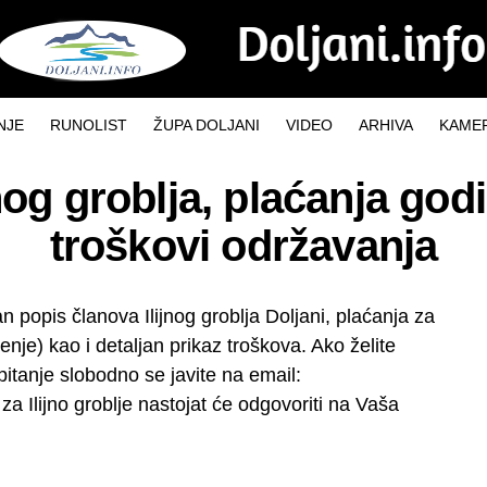
NJE
RUNOLIST
ŽUPA DOLJANI
VIDEO
ARHIVA
KAMER
nog groblja, plaćanja god
troškovi održavanja
an popis članova Ilijnog groblja Doljani, plaćanja za
enje) kao i detaljan prikaz troškova. Ako želite
 pitanje slobodno se javite na email:
 za Ilijno groblje nastojat će odgovoriti na Vaša