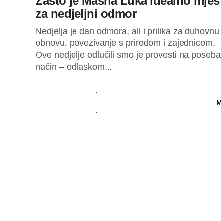
Zašto je Masna Luka idealno mjes
za nedjeljni odmor
Nedjelja je dan odmora, ali i prilika za duhovnu
obnovu, povezivanje s prirodom i zajednicom.
Ove nedjelje odlučili smo je provesti na poseb
način – odlaskom...
M