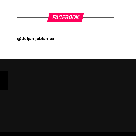
FACEBOOK
@doljanijablanica