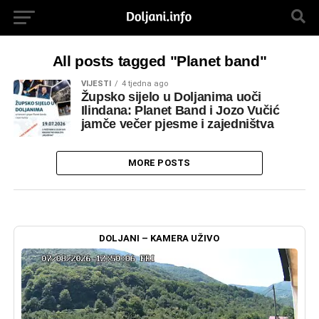
All posts tagged "Planet band"
VIJESTI
4 tjedna ago
Župsko sijelo u Doljanima uoči
Ilindana: Planet Band i Jozo Vučić
jamče večer pjesme i zajedništva
MORE POSTS
DOLJANI – KAMERA UŽIVO