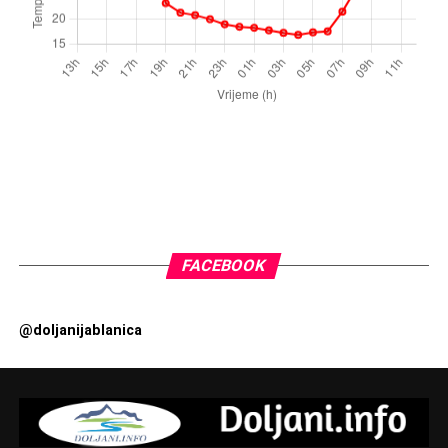
FACEBOOK
@doljanijablanica