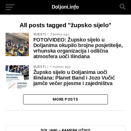
All posts tagged "župsko sijelo"
VIJESTI
3 tjedna ago
FOTO/VIDEO: Župsko sijelo u
Doljanima okupilo brojne posjetitelje,
vrhunska organizacija i odlična
atmosfera uoči Ilindana
VIJESTI
1 mjesec ago
Župsko sijelo u Doljanima uoči
Ilindana: Planet Band i Jozo Vučić
jamče večer pjesme i zajedništva
MORE POSTS
DOLJANI – KAMERA UŽIVO