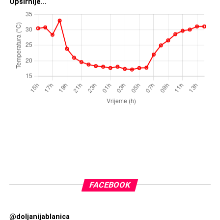
Opširnije...
FACEBOOK
@doljanijablanica