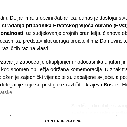
adi u Doljanima, u općini Jablanica, danas je dostojanstv
a stradanja pripadnika Hrvatskog vijeća obrane (HVO) 
ionalnosti
, uz sudjelovanje brojnih branitelja, članova obi
očasnika, predstavnika udruga proisteklih iz Domovinsko
različitih razina vlasti.
ežavanja započeo je okupljanjem hodočasnika u jutarnji
 kod spomen-obilježja održana komemoracija. U znak tra
ložen je zajednički vijenac te su zapaljene svijeće, a p
delegacije koje su pristigle iz različitih krajeva Bosne i 
atske.
Središnji dio obilježavan
svečanim misnim slavlje
poginule hrvatske branitel
CONTINUE READING