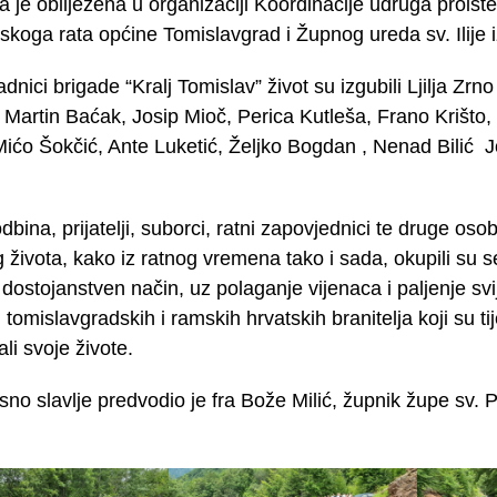
a je obilježena u organizaciji Koordinacije udruga proistek
koga rata općine Tomislavgrad i Župnog ureda sv. Ilije i
dnici brigade “Kralj Tomislav” život su izgubili Ljilja Zrn
, Martin Baćak, Josip Mioč, Perica Kutleša, Frano Krišto
ićo Šokčić, Ante Luketić, Željko Bogdan , Nenad Bilić 
dbina, prijatelji, suborci, ratni zapovjednici te druge oso
og života, kako iz ratnog vremena tako i sada, okupili su
dostojanstven način, uz polaganje vijenaca i paljenje svije
 tomislavgradskih i ramskih hrvatskih branitelja koji su t
li svoje živote.
no slavlje predvodio je fra Bože Milić, župnik župe sv. P