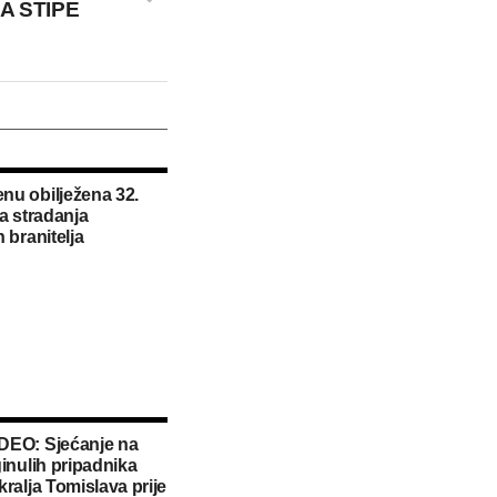
A STIPE
u obilježena 32.
ca stradanja
 branitelja
DEO: Sjećanje na
ginulih pripadnika
kralja Tomislava prije