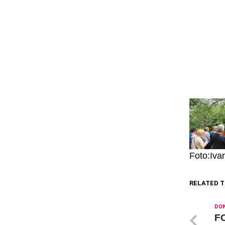
Foto:Iva
RELATED T
DON
FO