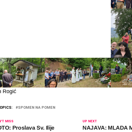
n Rogić
OPICS:
SPOMEN NA POMEN
'T MISS
UP NEXT
TO: Proslava Sv. Ilije
NAJAVA: MLADA 