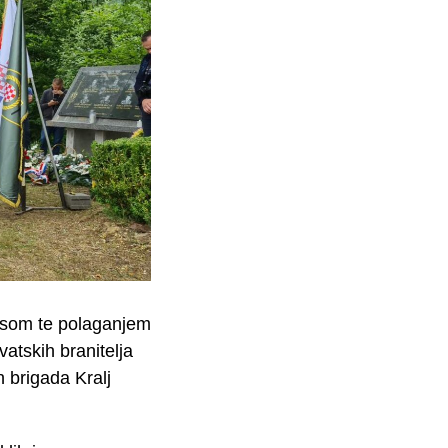
isom te polaganjem
vatskih branitelja
h brigada Kralj