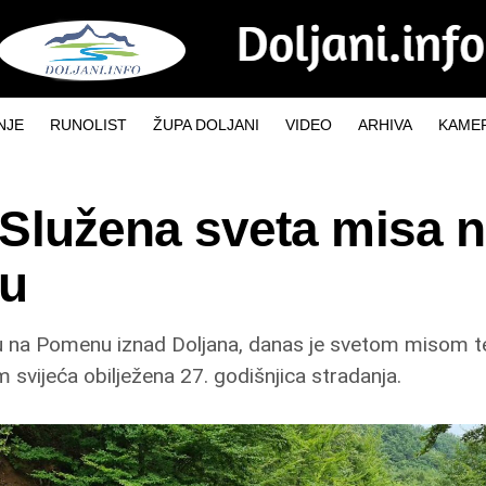
NJE
RUNOLIST
ŽUPA DOLJANI
VIDEO
ARHIVA
KAMER
Služena sveta misa 
u
u na Pomenu iznad Doljana, danas je svetom misom 
em svijeća obilježena 27. godišnjica stradanja.