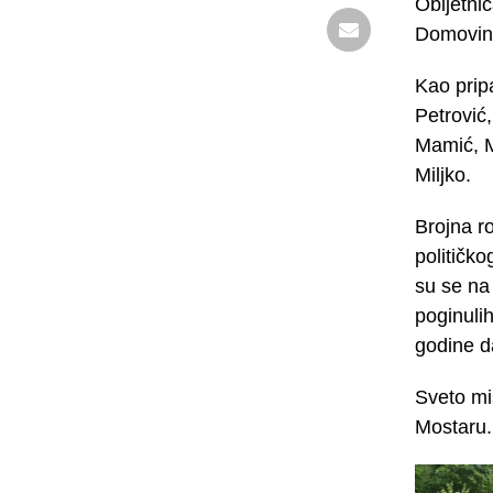
Obljetnic
Domovins
Kao pripa
Petrović
Mamić, M
Miljko.
Brojna ro
političk
su se na 
poginulih
godine da
Sveto mis
Mostaru.