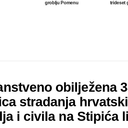
groblju Pomenu
trideset
anstveno obilježena 3
ica stradanja hrvatsk
ja i civila na Stipića l