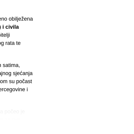
eno obilježena
i civila
telji
g rata te
m satima,
jnog sjećanja
otom su počast
Hercegovine i
ja počeo je
m za sve
je i civile