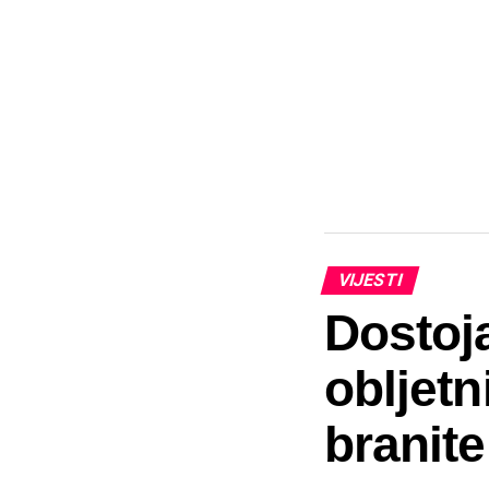
VIJESTI
Dostoj
obljetn
branitel