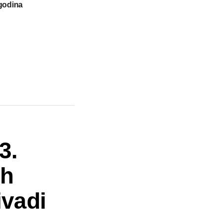
 godina
3.
ih
ivadi