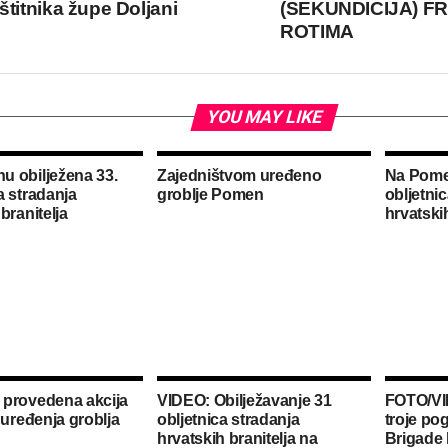
štitnika župe Doljani
(SEKUNDICIJA) FR
ROTIMA
YOU MAY LIKE
 obilježena 33.
Zajedništvom uređeno
Na Pomen
a stradanja
groblje Pomen
obljetni
branitelja
hrvatskih
 provedena akcija
VIDEO: Obilježavanje 31
FOTO/VI
 uređenja groblja
obljetnica stradanja
troje po
hrvatskih branitelja na
Brigade 