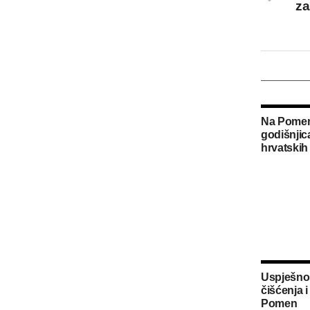
za
Na Pomenu
godišnjic
hrvatskih 
Uspješno
čišćenja i
Pomen