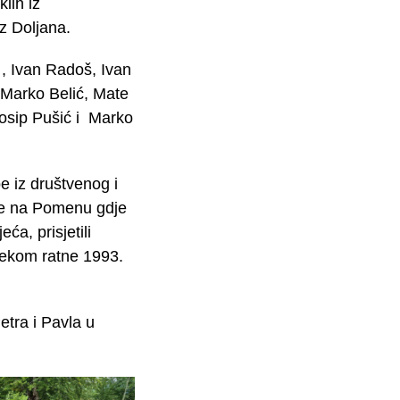
lih iz
z Doljana.
o , Ivan Radoš, Ivan
, Marko Belić, Mate
Josip Pušić i Marko
be iz društvenog i
 se na Pomenu gdje
ća, prisjetili
ijekom ratne 1993.
etra i Pavla u