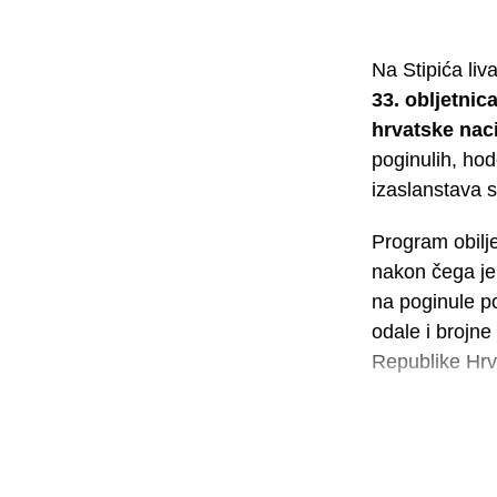
Na Stipića liv
33. obljetnic
hrvatske nac
poginulih, hod
izaslanstava s 
Program obilj
nakon čega je
na poginule po
odale i brojne 
Republike Hrv