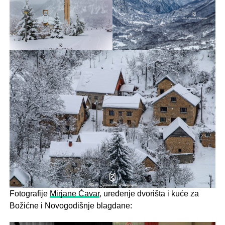
Fotografije
Mirjane Ćavar
, uređenje dvorišta i kuće za
Božićne i Novogodišnje blagdane: