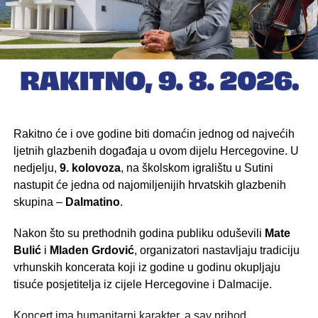
Rakitno će i ove godine biti domaćin jednog od najvećih
ljetnih glazbenih događaja u ovom dijelu Hercegovine. U
nedjelju,
9. kolovoza
, na školskom igralištu u Sutini
nastupit će jedna od najomiljenijih hrvatskih glazbenih
skupina –
Dalmatino
.
Nakon što su prethodnih godina publiku oduševili
Mate
Bulić
i
Mladen Grdović
, organizatori nastavljaju tradiciju
vrhunskih koncerata koji iz godine u godinu okupljaju
tisuće posjetitelja iz cijele Hercegovine i Dalmacije.
Koncert ima humanitarni karakter, a sav prihod