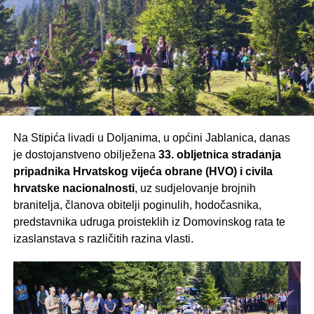
svojim dolaskom podrže ovu plemenitu akciju i budu dio
večeri ispunjene pjesmom, druženjem i zajedništvom.
Posebnu zahvalnost upućuju svim sponzorima i brojnim
posjetiteljima koji već treću godinu zaredom podupiru ovu
humanitarnu priču.
Vidimo se u nedjelju, 9. kolovoza, na školskom
igralištu u Sutini – Rakitnu!
Na Stipića livadi u Doljanima, u općini Jablanica, danas
je dostojanstveno obilježena
33. obljetnica stradanja
pripadnika Hrvatskog vijeća obrane (HVO) i civila
hrvatske nacionalnosti
, uz sudjelovanje brojnih
branitelja, članova obitelji poginulih, hodočasnika,
predstavnika udruga proisteklih iz Domovinskog rata te
izaslanstava s različitih razina vlasti.