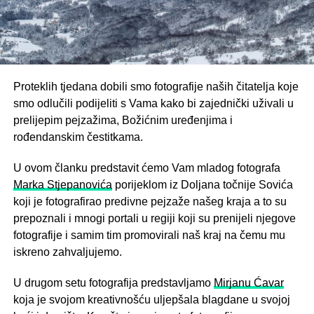
Proteklih tjedana dobili smo fotografije naših čitatelja koje
smo odlučili podijeliti s Vama kako bi zajednički uživali u
prelijepim pejzažima, Božićnim uređenjima i
rođendanskim čestitkama.
U ovom članku predstavit ćemo Vam mladog fotografa
Marka Stjepanovića
porijeklom iz Doljana točnije Sovića
koji je fotografirao predivne pejzaže našeg kraja a to su
prepoznali i mnogi portali u regiji koji su prenijeli njegove
fotografije i samim tim promovirali naš kraj na čemu mu
iskreno zahvaljujemo.
U drugom setu fotografija predstavljamo
Mirjanu Ćavar
koja je svojom kreativnošću uljepšala blagdane u svojoj