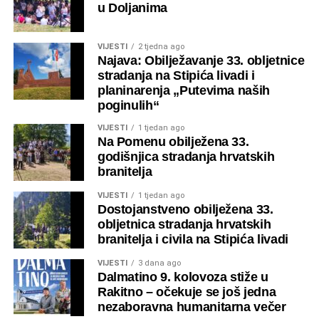
Pomen, jedno od najstarijih grobalja doljanskoga kraja, i
Hercegovine i Republike Hrvatske.
u Doljanima
ove je godine bio mjesto molitve, zahvalnosti i sjećanja
na one koji su svojim životima branili slobodu hrvatskog
VIJESTI
2 tjedna ago
naroda. Njihova žrtva ostaje trajno upisana u povijest
Najava: Obilježavanje 33. obljetnice
ovoga kraja i hrvatskog naroda.
stradanja na Stipića livadi i
planinarenja „Putevima naših
poginulih“
VIJESTI
1 tjedan ago
Na Pomenu obilježena 33.
godišnjica stradanja hrvatskih
branitelja
VIJESTI
1 tjedan ago
Središnji dio obilježavanja počeo je svečanim
Dostojanstveno obilježena 33.
misnim slavljem za sve poginule hrvatske
obljetnica stradanja hrvatskih
branitelje i civile koje je predvodio
fra Andrija
branitelja i civila na Stipića livadi
Jozić
, nekadašnji župnik Župe sv. Ilije Proroka u
VIJESTI
3 dana ago
Doljanima, a danas župnik Župe Suho Polje
Dalmatino 9. kolovoza stiže u
pokraj Kupresa uz koncelebraciju brojnih
Rakitno – očekuje se još jedna
svećenika.
nezaboravna humanitarna večer