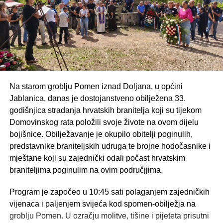
Na starom groblju Pomen iznad Doljana, u općini
Jablanica, danas je dostojanstveno obilježena 33.
godišnjica stradanja hrvatskih branitelja koji su tijekom
Domovinskog rata položili svoje živote na ovom dijelu
bojišnice. Obilježavanje je okupilo obitelji poginulih,
predstavnike braniteljskih udruga te brojne hodočasnike i
mještane koji su zajednički odali počast hrvatskim
braniteljima poginulim na ovim područjjima.
Program je započeo u 10:45 sati polaganjem zajedničkih
vijenaca i paljenjem svijeća kod spomen-obilježja na
groblju Pomen. U ozračju molitve, tišine i pijeteta prisutni