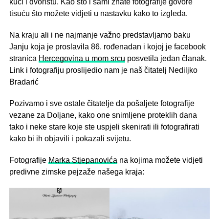
kući i dvorištu. Kao što i sami znate fotografije govore
tisuću što možete vidjeti u nastavku kako to izgleda.
Na kraju ali i ne najmanje važno predstavljamo baku
Janju koja je proslavila 86. rođenadan i kojoj je facebook
stranica
Hercegovina u mom srcu
posvetila jedan članak.
Link i fotografiju proslijedio nam je naš čitatelj Nediljko
Bradarić
Pozivamo i sve ostale čitatelje da pošaljete fotografije
vezane za Doljane, kako one snimljene proteklih dana
tako i neke stare koje ste uspjeli skenirati ili fotografirati
kako bi ih objavili i pokazali svijetu.
Fotografije
Marka Stjepanovića
na kojima možete vidjeti
predivne zimske pejzaže našega kraja: