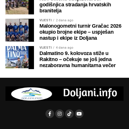
godišnjica stradanja hrvatskih
branitelja
VIJESTI
2 dana ago
Malonogometni turnir Gračac 2026
okupio brojne ekipe – uspješan
nastup i ekipe iz Doljana
VIJESTI
4 dana ago
Dalmatino 9. kolovoza stiže u
Rakitno – očekuje se još jedna
nezaboravna humanitarna večer