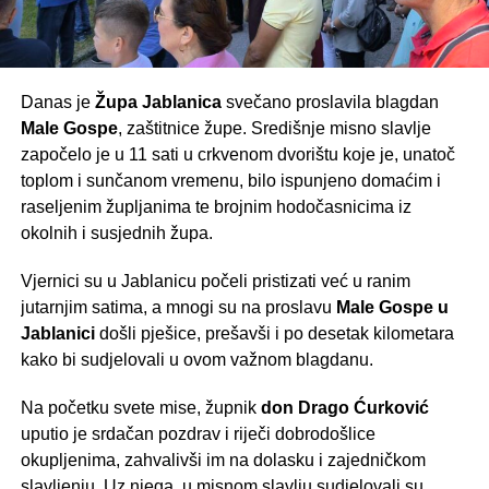
Danas je
Župa Jablanica
svečano proslavila blagdan
Male Gospe
, zaštitnice župe. Središnje misno slavlje
započelo je u 11 sati u crkvenom dvorištu koje je, unatoč
toplom i sunčanom vremenu, bilo ispunjeno domaćim i
raseljenim župljanima te brojnim hodočasnicima iz
okolnih i susjednih župa.
Vjernici su u Jablanicu počeli pristizati već u ranim
jutarnjim satima, a mnogi su na proslavu
Male Gospe u
Jablanici
došli pješice, prešavši i po desetak kilometara
kako bi sudjelovali u ovom važnom blagdanu.
Na početku svete mise, župnik
don Drago Ćurković
uputio je srdačan pozdrav i riječi dobrodošlice
okupljenima, zahvalivši im na dolasku i zajedničkom
slavljenju. Uz njega, u misnom slavlju sudjelovali su