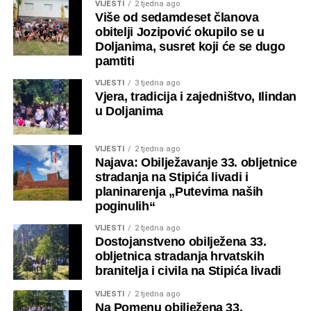
VIJESTI
2 tjedna ago
Rogić.
Više od sedamdeset članova
obitelji Jozipović okupilo se u
Nakon službenog dijela programa, Hrvatska udruga
Doljanima, susret koji će se dugo
logoraša HNŽ-a organizirala je prigodno druženje za sve
pamtiti
nazočne, gdje su sudionici imali priliku prisjetiti se teških
VIJESTI
3 tjedna ago
dana, ali i razgovarati o važnosti očuvanja istine o
Vjera, tradicija i zajedništvo, Ilindan
stradanjima hrvatskih logoraša.
u Doljanima
Ova obljetnica još jednom je podsjetila na bolna sjećanja,
VIJESTI
2 tjedna ago
ali i na snagu i zajedništvo hrvatskog naroda u borbi za
Najava: Obilježavanje 33. obljetnice
slobodu i dostojanstvo
stradanja na Stipića livadi i
planinarenja „Putevima naših
poginulih“
VIJESTI
2 tjedna ago
Dostojanstveno obilježena 33.
obljetnica stradanja hrvatskih
branitelja i civila na Stipića livadi
VIJESTI
2 tjedna ago
Na Pomenu obilježena 33.