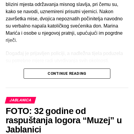
blizini mjesta održavanja misnog slavlja, pri čemu su,
kako se navodi, uznemireni prisutni vjernici. Nakon
završetka mise, dvojica nepoznatih počinitelja navodno
su verbalno napala katoličkog svećenika don. Marina
Marića i osobe u njegovoj pratnji, upućujući im pogrdne
riječi.
Događaj je prijavljen policiji, a nadležna tijela poduzela
su potrebne mjere radi utvrđivanja svih okolnosti.
CONTINUE READING
JABLANICA
FOTO: 32 godine od
raspuštanja logora “Muzej” u
Jablanici