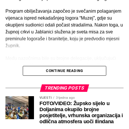
Program obilježavanja započeo je svečanim polaganjem
vijenaca ispred nekadašnjeg logora “Muzej”, gdje su
okupljeni sudionici odali počast stradalima. Nakon toga, u
župnoj crkvi u Jablanici služena je sveta misa za sve
preminule logoraše i branitelje, koju je predvodio mjesni
župnik.
Među nazočnima bile su brojne delegacije, uključujući
izaslanstvo Hrvatske demokratske zajednice BiH,
CONTINUE READING
predvođeno glavnim tajnikom HDZ-a BiH Goranom
Božićem, ministrom pravde u Vladi FBiH Vedranom
Škobićem, predsjednicom Vlade HNŽ-a Marijom Buhač,
TRENDING POSTS
ministrom unutarnjih poslova Marijom Marićem, ministrom
VIJESTI
3 tjedna ago
za pitanja branitelja Đurom Prkačinom, ministrom
FOTO/VIDEO: Župsko sijelo u
poljoprivrede, vodoprivrede i šumarstva Mariom Juricom
Doljanima okupilo brojne
te zastupnikom u Skupštini HNŽ-a Slavkom Bilićem.
posjetitelje, vrhunska organizacija i
Također, prisutni su bili i gradonačelnica Čapljine Iva
odlična atmosfera uoči Ilindana
Raguž, kao i predsjednik OO HDZ BiH Jablanica Ivan