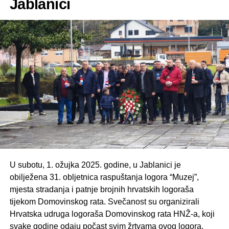
Jablanici
o stradanju zatočenika, podsjećajući na teške uvjete
boravka, prisilni rad i zlostavljanja.
Logor “Muzej” formiran je 15. travnja 1993. godine prema
nalogu ratnog Predsjedništva općine Jablanica, kada su
uhićeni i bez obrazloženja u logor dovedeni Hrvati s
područja općine i okolnih mjesta.
U subotu, 1. ožujka 2025. godine, u Jablanici je
obilježena 31. obljetnica raspuštanja logora “Muzej”,
mjesta stradanja i patnje brojnih hrvatskih logoraša
tijekom Domovinskog rata. Svečanost su organizirali
Hrvatska udruga logoraša Domovinskog rata HNŽ-a, koji
svake godine odaju počast svim žrtvama ovog logora.