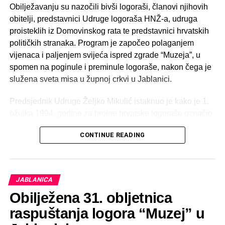
neki medijski izvještaji ostali nedorečeni, stvorio se
Obilježavanju su nazočili bivši logoraši, članovi njihovih
pogrešan dojam u javnosti da se radilo o napadu na
obitelji, predstavnici Udruge logoraša HNŽ-a, udruga
jablaničkog župnika, što želim demantirati. Mnoštvo ljudi
proisteklih iz Domovinskog rata te predstavnici hrvatskih
sa svih strani su me pozivali kao jablaničkog župnika
političkih stranaka. Program je započeo polaganjem
misleći da sam doživio napad i verbalno vrijeđanje”
vijenaca i paljenjem svijeća ispred zgrade “Muzeja”, u
spomen na poginule i preminule logoraše, nakon čega je
služena sveta misa u župnoj crkvi u Jablanici.
Predsjednik Udruge Željko Mikulić istaknuo je kako je 1.
ožujka 1994. godine za brojne hrvatske logoraše označio
kraj zatočeništva, kada je, uz posredovanje
CONTINUE READING
međunarodnih organizacija, izvršena razmjena
zatočenika. Naglasio je kako je kroz logor prošlo više od
600 branitelja i civila s područja Jablanice i okolice, među
kojima 88 pripadnika HVO-a te veći broj žena, starijih
JABLANICA
osoba i djece. Najmlađe dijete imalo je svega 28 dana.
Obilježena 31. obljetnica
Iz Udruge poručuju kako je obilježavanje obljetnice dio
raspuštanja logora “Muzej” u
trajnog nastojanja očuvanja kulture sjećanja i svjedočenja