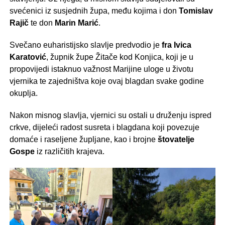
svećenici iz susjednih župa, među kojima i don
Tomislav
Rajič
te don
Marin Marić
.
Svečano euharistijsko slavlje predvodio je
fra Ivica
Karatović
, župnik župe Žitače kod Konjica, koji je u
propovijedi istaknuo važnost Marijine uloge u životu
vjernika te zajedništva koje ovaj blagdan svake godine
okuplja.
Nakon misnog slavlja, vjernici su ostali u druženju ispred
crkve, dijeleći radost susreta i blagdana koji povezuje
domaće i raseljene župljane, kao i brojne
štovatelje
Gospe
iz različitih krajeva.