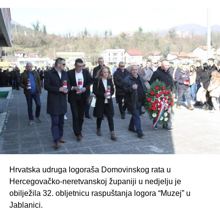
Prema dodatnim informacijama koje prenosi Bljesak.info,
osoba osumnjičena za verbalni napad pronađena je i
lišena slobode. Glasnogovornica MUP-a Hercegovačko-
neretvanske županije Ilijana Miloš potvrdila je kako je
riječ o osobi inicijala A. G. (1982.). Policijska stanica
Jablanica zaprimila je prijavu oko 12:50 sati da je jedna
osoba iz vozila u pokretu povišenim tonom upućivala
pogrdne i uvredljive riječi katoličkom svećeniku i još
jednoj osobi.
Očevid i daljnje rasvjetljavanje okolnosti događaja su u
tijeku.
Izjava, don Drago Ćurković, župnik u Jablanici:
Hrvatska udruga logoraša Domovinskog rata u
Hercegovačko-neretvanskoj županiji u nedjelju je
“Prije svega, želim pojasniti kako ja osobno, kao domaći
obilježila 32. obljetnicu raspuštanja logora “Muzej” u
župnik, nisam bio meta spomenutog napada, niti sam
Jablanici.
sudjelovao u navedenom incidentu. S obzirom na to da su