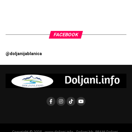
FACEBOOK
@doljanijablanica
Copyright © 2025 - www.doljani.info - Doljani bb, 88446 Doljani -