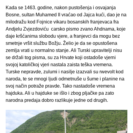
Kada se 1463. godine, nakon pustošenja i osvajanja
Bosne, sultan Muhamed II vraćao od Jajca kući, dao je na
milodražu kod Fojnice vikaru bosanskih franjevaca fra
Andjelu Zvjezdoviću carsko pismo zvano Ahdnama, koje
daje kršćanima slobodu vjere, a franjevci da mogu bez
smetnje vršit službu Božju. Želio je da se opustošena
zemlja vrati u normalno stanje. Ali Turski upravitelji nisu
se držali tog pisma, su za Hrvate koji ostadoše vjerni
svojoj katoličkoj vjeri nastala zaista teška vremena.
Turske nepravde, zulumi i nasilje izazvali su rwevolt kod
naroda, te se mnogi ljudi odmetnuše u šume i planine na
svoj način potraže pravde. Tako nastadoše vremena
hajduka. Ali u hajduke se išlo i zbog pljačke pa zato
narodna predaja dobro razlikuje jedne od drugih.