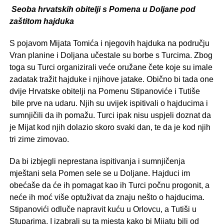
Seoba hrvatskih obitelji s Pomena u Doljane pod
zaštitom hajduka
S pojavom Mijata Tomića i njegovih hajduka na području
Vran planine i Doljana učestale su borbe s Turcima. Zbog
toga su Turci organizirali veće oružane čete koje su imale
zadatak tražit hajduke i njihove jatake. Obično bi tada one
dvije Hrvatske obitelji na Pomenu Stipanoviće i Tutiše
bile prve na udaru. Njih su uvijek ispitivali o hajducima i
sumnjičili da ih pomažu. Turci ipak nisu uspjeli doznat da
je Mijat kod njih dolazio skoro svaki dan, te da je kod njih
tri zime zimovao.
Da bi izbjegli neprestana ispitivanja i sumnjičenja
mještani sela Pomen sele se u Doljane. Hajduci im
obećaše da će ih pomagat kao ih Turci počnu progonit, a
neće ih moć više optuživat da znaju nešto o hajducima.
Stipanovići odluče napravit kuću u Orlovcu, a Tutiši u
Stuparima. I izabrali su ta mjesta kako bi Mijatu bili od