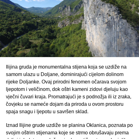
kako zajedničkim radom, solidarnošću i dobrim
planiranjem mogu biti ostvareni konkretni i trajni rezultati.
Izvor:
https://www.instagram.com/orlovastina/
Ilijina gruda je monumentalna stijena koja se uzdiže na
samom ulazu u Doljane, dominirajući cijelom dolinom
rijeke Doljanke. Ovaj prirodni fenomen očarava svojom
ljepotom i veličinom, dok oštri kameni zidovi djeluju kao
vječni čuvari kraja. Promatrajući je s podnožja ili iz zraka,
čovjeku se nameće dojam da priroda u ovom prostoru
spaja snagu i ljepotu u savršen sklad.
Iznad Ilijine grude uzdiže se planina Oklanica, poznata po
svojim oštrim stijenama koje se strmo obrušavaju prema