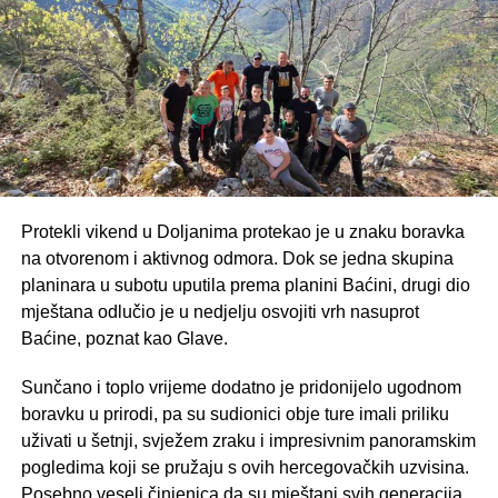
Protekli vikend u Doljanima protekao je u znaku boravka
na otvorenom i aktivnog odmora. Dok se jedna skupina
planinara u subotu uputila prema planini Baćini, drugi dio
mještana odlučio je u nedjelju osvojiti vrh nasuprot
Baćine, poznat kao Glave.
Sunčano i toplo vrijeme dodatno je pridonijelo ugodnom
boravku u prirodi, pa su sudionici obje ture imali priliku
uživati u šetnji, svježem zraku i impresivnim panoramskim
pogledima koji se pružaju s ovih hercegovačkih uzvisina.
Posebno veseli činjenica da su mještani svih generacija