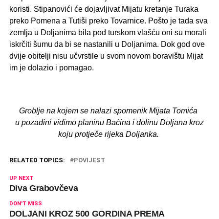
koristi. Stipanovići će dojavljivat Mijatu kretanje Turaka
preko Pomena a Tutiši preko Tovarnice. Pošto je tada sva
zemlja u Doljanima bila pod turskom vlašću oni su morali
iskrčiti šumu da bi se nastanili u Doljanima. Dok god ove
dvije obitelji nisu učvrstile u svom novom boravištu Mijat
im je dolazio i pomagao.
Groblje na kojem se nalazi spomenik Mijata Tomića
u pozadini vidimo planinu Baćina i dolinu Doljana kroz
koju protječe rijeka Doljanka.
RELATED TOPICS:
POVIJEST
UP NEXT
Diva Grabovčeva
DON'T MISS
DOLJANI KROZ 500 GORDINA PREMA