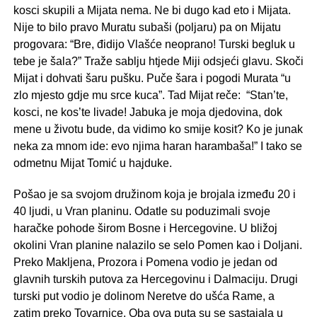
kosci skupili a Mijata nema. Ne bi dugo kad eto i Mijata.
Nije to bilo pravo Muratu subaši (poljaru) pa on Mijatu
progovara: “Bre, đidijo Vlašće neoprano! Turski begluk u
tebe je šala?” Traže sablju htjede Miji odsjeći glavu. Skoči
Mijat i dohvati šaru pušku. Puče šara i pogodi Murata “u
zlo mjesto gdje mu srce kuca”. Tad Mijat reče: “Stan’te,
kosci, ne kos’te livade! Jabuka je moja djedovina, dok
mene u životu bude, da vidimo ko smije kosit? Ko je junak
neka za mnom ide: evo njima haran harambaša!” I tako se
odmetnu Mijat Tomić u hajduke.
Pošao je sa svojom družinom koja je brojala između 20 i
40 ljudi, u Vran planinu. Odatle su poduzimali svoje
haračke pohode širom Bosne i Hercegovine. U bližoj
okolini Vran planine nalazilo se selo Pomen kao i Doljani.
Preko Makljena, Prozora i Pomena vodio je jedan od
glavnih turskih putova za Hercegovinu i Dalmaciju. Drugi
turski put vodio je dolinom Neretve do ušća Rame, a
zatim preko Tovarnice. Oba ova puta su se sastajala u