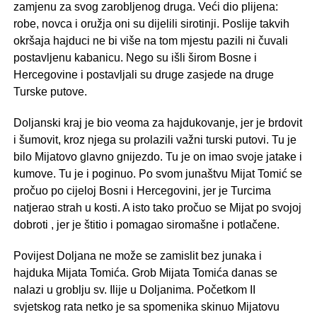
zamjenu za svog zarobljenog druga. Veći dio plijena:
robe, novca i oružja oni su dijelili sirotinji. Poslije takvih
okršaja hajduci ne bi više na tom mjestu pazili ni čuvali
postavljenu kabanicu. Nego su išli širom Bosne i
Hercegovine i postavljali su druge zasjede na druge
Turske putove.
Doljanski kraj je bio veoma za hajdukovanje, jer je brdovit
i šumovit, kroz njega su prolazili važni turski putovi. Tu je
bilo Mijatovo glavno gnijezdo. Tu je on imao svoje jatake i
kumove. Tu je i poginuo. Po svom junaštvu Mijat Tomić se
pročuo po cijeloj Bosni i Hercegovini, jer je Turcima
natjerao strah u kosti. A isto tako pročuo se Mijat po svojoj
dobroti , jer je štitio i pomagao siromašne i potlačene.
Povijest Doljana ne može se zamislit bez junaka i
hajduka Mijata Tomića. Grob Mijata Tomića danas se
nalazi u groblju sv. Ilije u Doljanima. Početkom II
svjetskog rata netko je sa spomenika skinuo Mijatovu