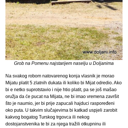
Grob na Pomenu najstarijem naselju u Doljanima
Na svakog robom natovarenog konja vlasnik je morao
Mijatu platit 5 zlatnih dukata ili koliko bi Mijat odredio. Ako
bi e netko suprotstavio i nije htio platit, pa se još mašao
oružja da će pucat na Mijata, ne bi imao vremena završit
što je naumio, jer bi prije zapucali hajduci raspoređeni
oko puta. U takvim slučajevima bi katkad uspjeli zarobit
kakvog bogatog Turskog trgovca ili nekog
dostojanstvenika te bi za njega tražili otkupninu ili