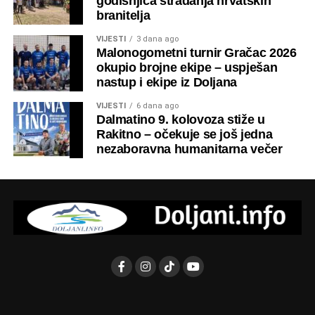
godišnjica stradanja hrvatskih
Druženje je potrajalo do kasnih večernjih sati, a brojni
branitelja
posjetitelji istaknuli su kako je upravo blagdan svetog Ilije
prilika da se obnovi osjećaj pripadnosti rodnom kraju i
VIJESTI
3 dana ago
Malonogometni turnir Gračac 2026
učvrste veze među ljudima.
okupio brojne ekipe – uspješan
nastup i ekipe iz Doljana
VIJESTI
6 dana ago
Dalmatino 9. kolovoza stiže u
Rakitno – očekuje se još jedna
nezaboravna humanitarna večer