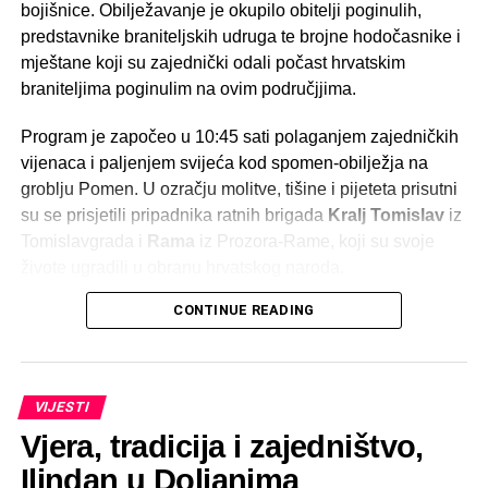
bojišnice. Obilježavanje je okupilo obitelji poginulih,
predstavnike braniteljskih udruga te brojne hodočasnike i
mještane koji su zajednički odali počast hrvatskim
braniteljima poginulim na ovim područjjima.
Program je započeo u 10:45 sati polaganjem zajedničkih
vijenaca i paljenjem svijeća kod spomen-obilježja na
groblju Pomen. U ozračju molitve, tišine i pijeteta prisutni
su se prisjetili pripadnika ratnih brigada
Kralj Tomislav
iz
Tomislavgrada i
Rama
iz Prozora-Rame, koji su svoje
živote ugradili u obranu hrvatskog naroda.
CONTINUE READING
Nakon službenog protokola, u 11:00 sati služena je sveta
misa za sve poginule hrvatske branitelje. Misno slavlje
predvodio je
fra Julijan Madžar
, koji je u svojoj
propovijedi istaknuo važnost očuvanja uspomene na žrtvu
VIJESTI
hrvatskih branitelja te pozvao okupljene na zajedništvo,
Vjera, tradicija i zajedništvo,
molitvu i trajno njegovanje istine o Domovinskom ratu.
Ilindan u Doljanima