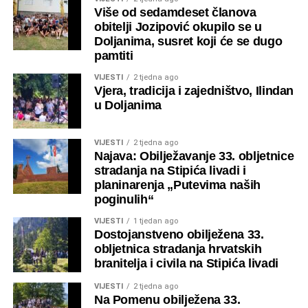
Više od sedamdeset članova
obitelji Jozipović okupilo se u
Doljanima, susret koji će se dugo
pamtiti
VIJESTI
2 tjedna ago
Vjera, tradicija i zajedništvo, Ilindan
u Doljanima
VIJESTI
2 tjedna ago
Najava: Obilježavanje 33. obljetnice
stradanja na Stipića livadi i
planinarenja „Putevima naših
poginulih“
VIJESTI
1 tjedan ago
Dostojanstveno obilježena 33.
obljetnica stradanja hrvatskih
branitelja i civila na Stipića livadi
VIJESTI
2 tjedna ago
Na Pomenu obilježena 33.