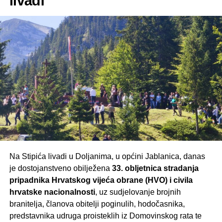
livadi
po pristupačnim cijenama. Pripremljena je i velika
tombola s vrijednim nagradama, dok će za odličnu
atmosferu prije i nakon koncerta biti zadužen
DJ Kara
.
Organizatori pozivaju sve ljubitelje dobre glazbe da
svojim dolaskom podrže ovu plemenitu akciju i budu dio
večeri ispunjene pjesmom, druženjem i zajedništvom.
Posebnu zahvalnost upućuju svim sponzorima i brojnim
posjetiteljima koji već treću godinu zaredom podupiru ovu
humanitarnu priču.
Vidimo se u nedjelju, 9. kolovoza, na školskom
igralištu u Sutini – Rakitnu!
Na Stipića livadi u Doljanima, u općini Jablanica, danas
je dostojanstveno obilježena
33. obljetnica stradanja
pripadnika Hrvatskog vijeća obrane (HVO) i civila
hrvatske nacionalnosti
, uz sudjelovanje brojnih
branitelja, članova obitelji poginulih, hodočasnika,
predstavnika udruga proisteklih iz Domovinskog rata te