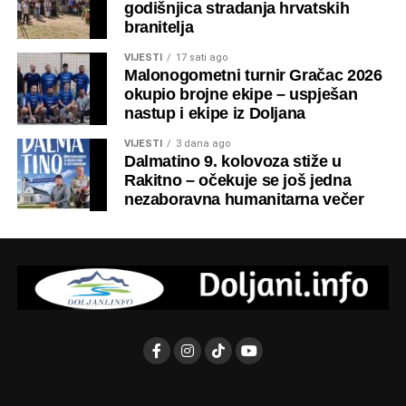
godišnjica stradanja hrvatskih
branitelja
VIJESTI
17 sati ago
Malonogometni turnir Gračac 2026
okupio brojne ekipe – uspješan
nastup i ekipe iz Doljana
VIJESTI
3 dana ago
Dalmatino 9. kolovoza stiže u
Rakitno – očekuje se još jedna
nezaboravna humanitarna večer
Program obilježavanja započeo je okupljanjem