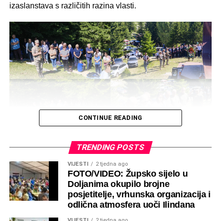
izaslanstava s različitih razina vlasti.
CONTINUE READING
TRENDING POSTS
VIJESTI
2 tjedna ago
FOTO/VIDEO: Župsko sijelo u
Doljanima okupilo brojne
posjetitelje, vrhunska organizacija i
odlična atmosfera uoči Ilindana
VIJESTI
2 tjedna ago