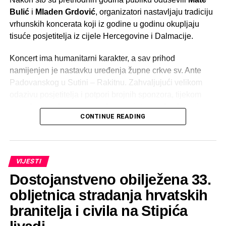
Bulić
i
Mladen Grdović
, organizatori nastavljaju tradiciju
vrhunskih koncerata koji iz godine u godinu okupljaju
tisuće posjetitelja iz cijele Hercegovine i Dalmacije.
Koncert ima humanitarni karakter, a sav prihod
namijenjen je nastavku uređenja župne crkve sv. Ante
Padovanskog u Sutini – Rakitnu. Zahvaljujući velikom
odazivu posjetitelja i potpori brojnih sponzora, tijekom
prve dvije godine ove vrijedne inicijative prikupljeno je
CONTINUE READING
više od
100.000 KM
, čime je značajno pomognuta
obnova i uređenje župne crkve.
Prema dojmovima posjetitelja, prethodna izdanja bila su
VIJESTI
među najuspješnijim i najposjećenijim ljetnim događajima
Dostojanstveno obilježena 33.
u općini Posušje, a organizatori vjeruju kako će koncert
Dalmatina ove godine dodatno podići ljestvicu.
obljetnica stradanja hrvatskih
branitelja i civila na Stipića
Ulaznica za koncert iznosi
15 KM
, a za sve posjetitelje bit
će osigurana bogata gastronomska ponuda hrane i pića