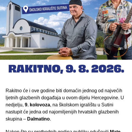
Rakitno će i ove godine biti domaćin jednog od najvećih
ljetnih glazbenih događaja u ovom dijelu Hercegovine. U
nedjelju,
9. kolovoza
, na školskom igralištu u Sutini
nastupit će jedna od najomiljenijih hrvatskih glazbenih
skupina –
Dalmatino
.
Nakon što su prethodnih godina publiku oduševili
Mate