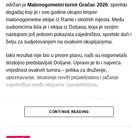
održan je
Malonogometni turnir Gračac 2026
, sportski
događaj koji je i ove godine okupio brojne
malonogometne ekipe iz Rame i okolnih mjesta. Među
sudionicima bila je i ekipa iz Doljana, koja je svojim
nastupom još jednom pokazala zajedništvo, sportski duh i
želju za sudjelovanjem na ovakvim okupljanjima.
Iako rezultat nije bio u prvom planu, naši su nogometaši
dostojno predstavljali Doljane. Upravo je to i najveća
vrijednost ovakvih turnira – prilika za druženje,
upoznavanje, stvaranje novih prijateljstava i jačanje
zajedništva među ekipama i posjetiteljima.
Turnir je protekao u izvrsnoj atmosferi, a organizatori
zaslužuju sve pohvale za kvalitetnu organizaciju. Osim
CONTINUE READING
zanimljivih i borbenih utakmica, pobrinuli su se i za bogat
popratni program. Posjetitelji su mogli uživati u tomboli,
ponudi hrane i pića, roštilju te kvalitetnom ozvučenju, što
je cijelom događaju dalo dodatnu vrijednost i učinilo ga