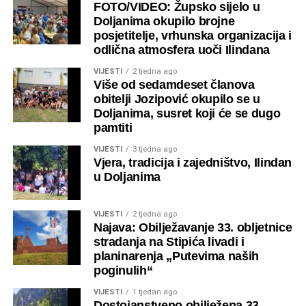
FOTO/VIDEO: Župsko sijelo u
Doljanima okupilo brojne
posjetitelje, vrhunska organizacija i
odlična atmosfera uoči Ilindana
VIJESTI
2 tjedna ago
Više od sedamdeset članova
obitelji Jozipović okupilo se u
Doljanima, susret koji će se dugo
pamtiti
VIJESTI
3 tjedna ago
Vjera, tradicija i zajedništvo, Ilindan
u Doljanima
VIJESTI
2 tjedna ago
Najava: Obilježavanje 33. obljetnice
stradanja na Stipića livadi i
planinarenja „Putevima naših
poginulih“
VIJESTI
1 tjedan ago
Dostojanstveno obilježena 33.