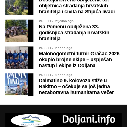
obljetnica stradanja hrvatskih
branitelja i civila na Stipića livadi
VIJESTI
2 tjedna ago
Na Pomenu obilježena 33.
godišnjica stradanja hrvatskih
branitelja
VIJESTI
2 dana ago
Malonogometni turnir Gračac 2026
okupio brojne ekipe – uspješan
nastup i ekipe iz Doljana
VIJESTI
4 dana ago
Dalmatino 9. kolovoza stiže u
Rakitno – očekuje se još jedna
nezaboravna humanitarna večer