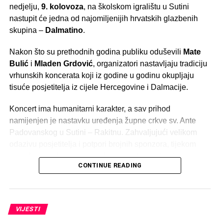
nedjelju,
9. kolovoza
, na školskom igralištu u Sutini
nastupit će jedna od najomiljenijih hrvatskih glazbenih
skupina –
Dalmatino
.
Nakon što su prethodnih godina publiku oduševili
Mate
Bulić
i
Mladen Grdović
, organizatori nastavljaju tradiciju
vrhunskih koncerata koji iz godine u godinu okupljaju
tisuće posjetitelja iz cijele Hercegovine i Dalmacije.
Koncert ima humanitarni karakter, a sav prihod
namijenjen je nastavku uređenja župne crkve sv. Ante
Padovanskog u Sutini – Rakitnu. Zahvaljujući velikom
odazivu posjetitelja i potpori brojnih sponzora, tijekom
prve dvije godine ove vrijedne inicijative prikupljeno je
CONTINUE READING
više od
100.000 KM
, čime je značajno pomognuta
obnova i uređenje župne crkve.
Prema dojmovima posjetitelja, prethodna izdanja bila su
VIJESTI
među najuspješnijim i najposjećenijim ljetnim događajima