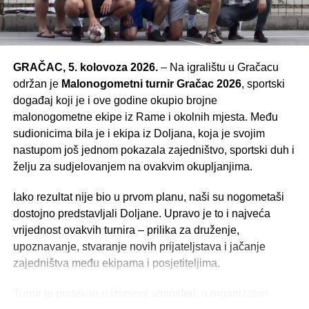
GRAČAC, 5. kolovoza 2026.
– Na igralištu u Gračacu
održan je
Malonogometni turnir Gračac 2026
, sportski
događaj koji je i ove godine okupio brojne
malonogometne ekipe iz Rame i okolnih mjesta. Među
sudionicima bila je i ekipa iz Doljana, koja je svojim
nastupom još jednom pokazala zajedništvo, sportski duh i
želju za sudjelovanjem na ovakvim okupljanjima.
Iako rezultat nije bio u prvom planu, naši su nogometaši
dostojno predstavljali Doljane. Upravo je to i najveća
vrijednost ovakvih turnira – prilika za druženje,
upoznavanje, stvaranje novih prijateljstava i jačanje
zajedništva među ekipama i posjetiteljima.
Turnir je protekao u izvrsnoj atmosferi, a organizatori