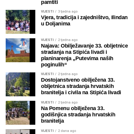
pamtiti
VIJESTI
3 tjedna ago
Vjera, tradicija i zajedništvo, Ilindan
u Doljanima
VIJESTI
2 tjedna ago
Najava: Obilježavanje 33. obljetnice
stradanja na Stipića livadi i
planinarenja „Putevima naših
poginulih“
VIJESTI
2 tjedna ago
Dostojanstveno obilježena 33.
obljetnica stradanja hrvatskih
branitelja i civila na Stipića livadi
VIJESTI
2 tjedna ago
Na Pomenu obilježena 33.
godišnjica stradanja hrvatskih
branitelja
VIJESTI
2 dana ago