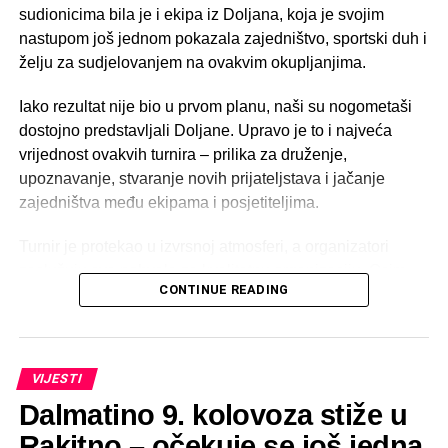
sudionicima bila je i ekipa iz Doljana, koja je svojim
nastupom još jednom pokazala zajedništvo, sportski duh i
želju za sudjelovanjem na ovakvim okupljanjima.
Iako rezultat nije bio u prvom planu, naši su nogometaši
dostojno predstavljali Doljane. Upravo je to i najveća
vrijednost ovakvih turnira – prilika za druženje,
upoznavanje, stvaranje novih prijateljstava i jačanje
zajedništva među ekipama i posjetiteljima.
Turnir je protekao u izvrsnoj atmosferi, a organizatori
zaslužuju sve pohvale za kvalitetnu organizaciju. Osim
CONTINUE READING
zanimljivih i borbenih utakmica, pobrinuli su se i za bogat
popratni program. Posjetitelji su mogli uživati u tomboli,
ponudi hrane i pića, roštilju te kvalitetnom ozvučenju, što
je cijelom događaju dalo dodatnu vrijednost i učinilo ga
VIJESTI
ugodnim mjestom okupljanja za sve generacije.
Dalmatino 9. kolovoza stiže u
Malonogometni turnir u Gračacu još je jednom potvrdio
Rakitno – očekuje se još jedna