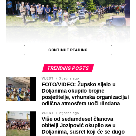
CONTINUE READING
TRENDING POSTS
VIJESTI
3 tjedna ago
FOTO/VIDEO: Župsko sijelo u
Doljanima okupilo brojne
posjetitelje, vrhunska organizacija i
odlična atmosfera uoči Ilindana
VIJESTI
2 tjedna ago
Više od sedamdeset članova
obitelji Jozipović okupilo se u
Doljanima, susret koji će se dugo