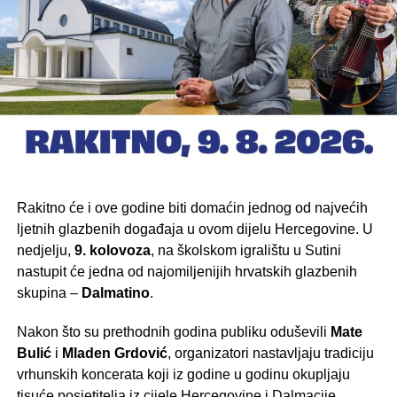
Rakitno će i ove godine biti domaćin jednog od najvećih
ljetnih glazbenih događaja u ovom dijelu Hercegovine. U
nedjelju,
9. kolovoza
, na školskom igralištu u Sutini
nastupit će jedna od najomiljenijih hrvatskih glazbenih
skupina –
Dalmatino
.
Nakon što su prethodnih godina publiku oduševili
Mate
Bulić
i
Mladen Grdović
, organizatori nastavljaju tradiciju
vrhunskih koncerata koji iz godine u godinu okupljaju
tisuće posjetitelja iz cijele Hercegovine i Dalmacije.