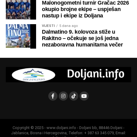
Malonogometni turnir Gračac 2026
okupio brojne ekipe – uspješan
nastup i ekipe iz Doljana
VIJESTI
5 dana ago
Dalmatino 9. kolovoza stiže u
Rakitno – očekuje se još jedna
nezaboravna humanitarna večer
Program obilježavanja započeo je okupljanjem
hodočasnika u jutarnjim satima, nakon čega je kod
spomen-obilježja održana komemoracija. U znak trajnog
Copyright © 2025 - www.doljani.info - Doljani bb, 88446 Doljani -
sjećanja na poginule položen je zajednički vijenac te su
Jablanica, Bosna i Hercegovina, Telefon: + 387 63 345 079, Email: