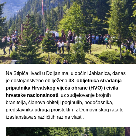
Organizatori pozivaju sve ljubitelje dobre glazbe da
svojim dolaskom podrže ovu plemenitu akciju i budu dio
večeri ispunjene pjesmom, druženjem i zajedništvom.
Posebnu zahvalnost upućuju svim sponzorima i brojnim
posjetiteljima koji već treću godinu zaredom podupiru ovu
humanitarnu priču.
Vidimo se u nedjelju, 9. kolovoza, na školskom
igralištu u Sutini – Rakitnu!
Na Stipića livadi u Doljanima, u općini Jablanica, danas
je dostojanstveno obilježena
33. obljetnica stradanja
pripadnika Hrvatskog vijeća obrane (HVO) i civila
hrvatske nacionalnosti
, uz sudjelovanje brojnih
branitelja, članova obitelji poginulih, hodočasnika,
predstavnika udruga proisteklih iz Domovinskog rata te
izaslanstava s različitih razina vlasti.