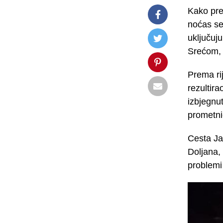
Kako pren
noćas se
uključuju
Srećom, 
Prema rij
rezultir
izbjegnu
prometni
Cesta Ja
Doljana, 
problemi