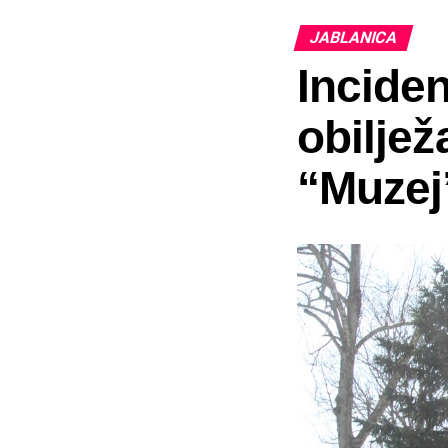
JABLANICA
Inciden
obiljež
“Muzej