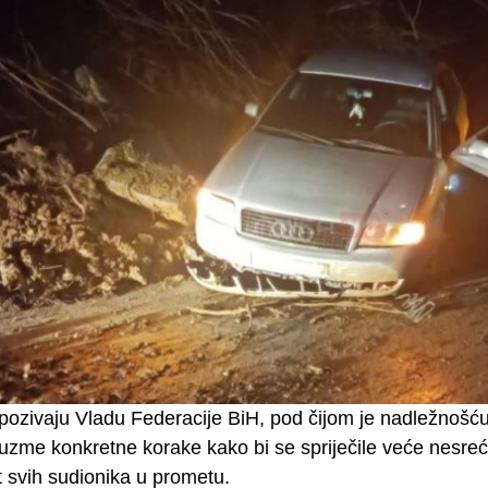
pozivaju Vladu Federacije BiH, pod čijom je nadležnošću
duzme konkretne korake kako bi se spriječile veće nesreć
t svih sudionika u prometu.