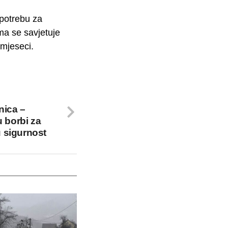
 potrebu za
ma se savjetuje
 mjeseci.
nica –
u borbi za
 sigurnost