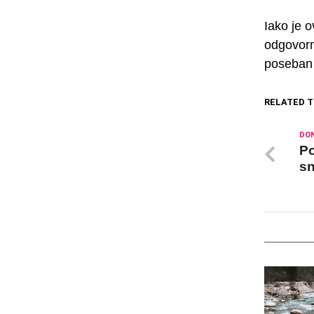
Iako je 
odgovorn
poseban 
RELATED T
DON
Po
sn