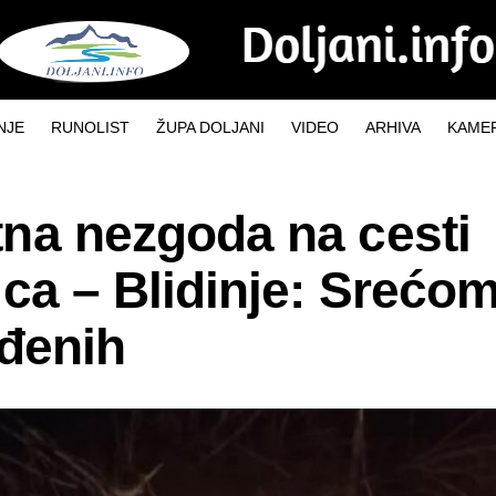
NJE
RUNOLIST
ŽUPA DOLJANI
VIDEO
ARHIVA
KAMER
na nezgoda na cesti
ca – Blidinje: Srećo
eđenih