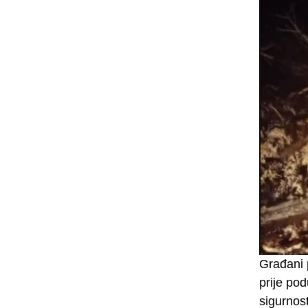
Građani 
prije po
sigurnos