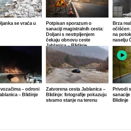
janka se vraća u
Potpisan sporazum o
Brza reak
sanaciji magistralnih cesta:
očišćen 
Doljani s nestrpljenjem
na potok
čekaju obnovu ceste
naselju 
Jablanica – Blidinje
 vozačima – odroni
Zatvorena cesta Jablanica –
Privodi 
ablanica – Blidinje
Blidinje: fotografije pokazuju
sanacije
stvarno stanje na terenu
Blidinje