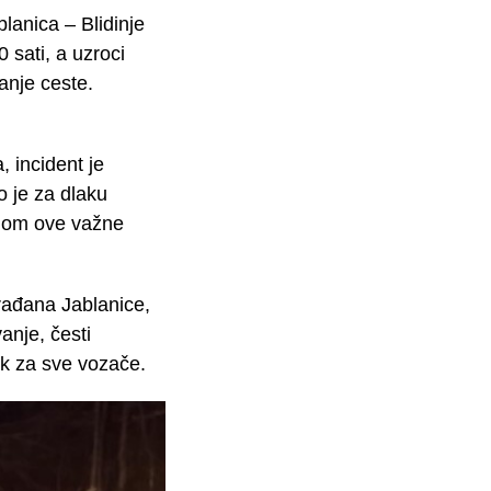
lanica – Blidinje
sati, a uzroci
anje ceste.
, incident je
o je za dlaku
ijom ove važne
građana Jablanice,
anje, česti
ik za sve vozače.