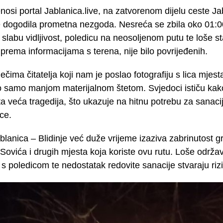
osi portal Jablanica.live, na zatvorenom dijelu ceste Jab
 dogodila prometna nezgoda. Nesreća se zbila oko 01:00 
 slabu vidljivost, poledicu na neosoljenom putu te loše st
prema informacijama s terena, nije bilo povrijeđenih.
ečima čitatelja koji nam je poslao fotografiju s lica mjesta
ao samo manjom materijalnom štetom. Svjedoci ističu kak
ta veća tragedija, što ukazuje na hitnu potrebu za sanac
ce.
blanica – Blidinje već duže vrijeme izaziva zabrinutost 
Sovića i drugih mjesta koja koriste ovu rutu. Loše održav
 s poledicom te nedostatak redovite sanacije stvaraju riz