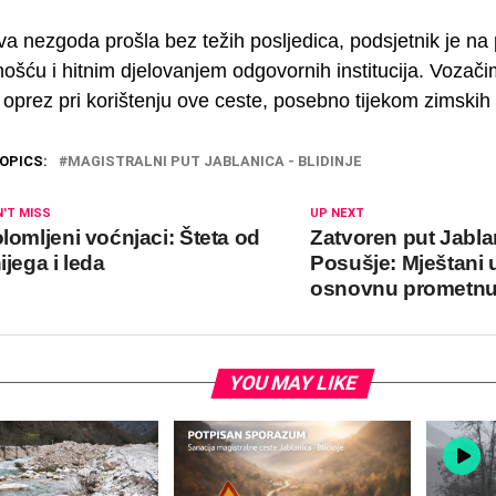
ova nezgoda prošla bez težih posljedica, podsjetnik je na
ošću i hitnim djelovanjem odgovornih institucija. Vozači
oprez pri korištenju ove ceste, posebno tijekom zimskih
OPICS:
MAGISTRALNI PUT JABLANICA - BLIDINJE
'T MISS
UP NEXT
lomljeni voćnjaci: Šteta od
Zatvoren put Jabla
ijega i leda
Posušje: Mještani 
osnovnu prometnu
YOU MAY LIKE