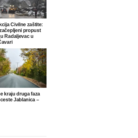
cija Civilne zaštite:
začepljeni propust
u Radaljevac u
Ćavari
se kraju druga faza
 ceste Jablanica –