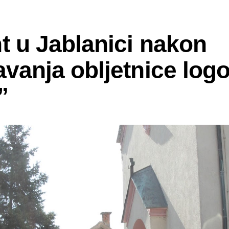
t u Jablanici nakon
avanja obljetnice log
”