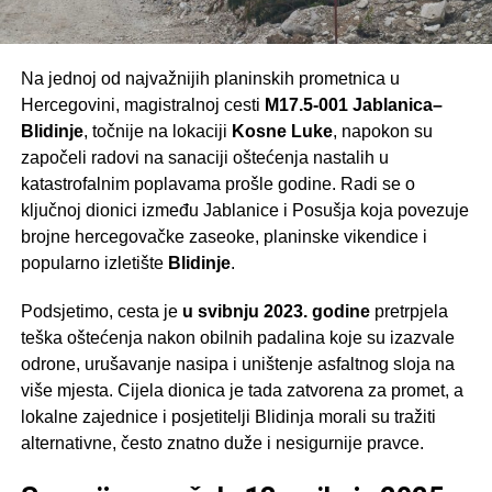
Na jednoj od najvažnijih planinskih prometnica u
Hercegovini, magistralnoj cesti
M17.5-001 Jablanica–
Blidinje
, točnije na lokaciji
Kosne Luke
, napokon su
započeli radovi na sanaciji oštećenja nastalih u
katastrofalnim poplavama prošle godine. Radi se o
ključnoj dionici između Jablanice i Posušja koja povezuje
brojne hercegovačke zaseoke, planinske vikendice i
popularno izletište
Blidinje
.
Podsjetimo, cesta je
u svibnju 2023. godine
pretrpjela
teška oštećenja nakon obilnih padalina koje su izazvale
odrone, urušavanje nasipa i uništenje asfaltnog sloja na
više mjesta. Cijela dionica je tada zatvorena za promet, a
lokalne zajednice i posjetitelji Blidinja morali su tražiti
alternativne, često znatno duže i nesigurnije pravce.