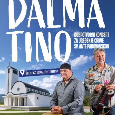
U nastavku pogledajte fotografije malonogometne ekipe
iz Doljana i djelić atmosfere s turnira.