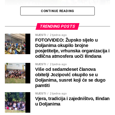
CONTINUE READING
TRENDING POSTS
VIJESTI
2 tjedna ago
FOTO/VIDEO: Župsko sijelo u
Doljanima okupilo brojne
posjetitelje, vrhunska organizacija i
odlična atmosfera uoči Ilindana
VIJESTI
2 tjedna ago
Više od sedamdeset članova
obitelji Jozipović okupilo se u
Doljanima, susret koji će se dugo
pamtiti
VIJESTI
2 tjedna ago
Vjera, tradicija i zajedništvo, Ilindan
u Doljanima