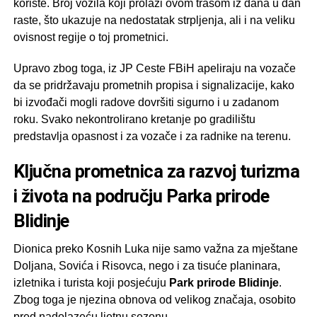
koriste. Broj vozila koji prolazi ovom trasom iz dana u dan
raste, što ukazuje na nedostatak strpljenja, ali i na veliku
ovisnost regije o toj prometnici.
Upravo zbog toga, iz JP Ceste FBiH apeliraju na vozače
da se pridržavaju prometnih propisa i signalizacije, kako
bi izvođači mogli radove dovršiti sigurno i u zadanom
roku. Svako nekontrolirano kretanje po gradilištu
predstavlja opasnost i za vozače i za radnike na terenu.
Ključna prometnica za razvoj turizma
i života na području Parka prirode
Blidinje
Dionica preko Kosnih Luka nije samo važna za mještane
Doljana, Sovića i Risovca, nego i za tisuće planinara,
izletnika i turista koji posjećuju
Park prirode Blidinje
.
Zbog toga je njezina obnova od velikog značaja, osobito
pred nadolazeću ljetnu sezonu.