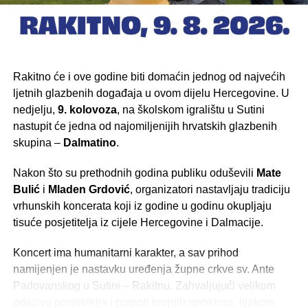
Rakitno će i ove godine biti domaćin jednog od najvećih
ljetnih glazbenih događaja u ovom dijelu Hercegovine. U
nedjelju,
9. kolovoza
, na školskom igralištu u Sutini
nastupit će jedna od najomiljenijih hrvatskih glazbenih
skupina –
Dalmatino
.
Nakon što su prethodnih godina publiku oduševili
Mate
Bulić
i
Mladen Grdović
, organizatori nastavljaju tradiciju
vrhunskih koncerata koji iz godine u godinu okupljaju
tisuće posjetitelja iz cijele Hercegovine i Dalmacije.
Koncert ima humanitarni karakter, a sav prihod
namijenjen je nastavku uređenja župne crkve sv. Ante
Padovanskog u Sutini – Rakitnu. Zahvaljujući velikom
odazivu posjetitelja i potpori brojnih sponzora, tijekom