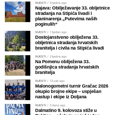
VIJESTI
2 tjedna ago
Najava: Obilježavanje 33. obljetnice
stradanja na Stipića livadi i
planinarenja „Putevima naših
poginulih“
VIJESTI
1 tjedan ago
Dostojanstveno obilježena 33.
obljetnica stradanja hrvatskih
branitelja i civila na Stipića livadi
VIJESTI
2 tjedna ago
Na Pomenu obilježena 33.
godišnjica stradanja hrvatskih
branitelja
VIJESTI
13 sati ago
Malonogometni turnir Gračac 2026
okupio brojne ekipe – uspješan
nastup i ekipe iz Doljana
VIJESTI
3 dana ago
Dalmatino 9. kolovoza stiže u