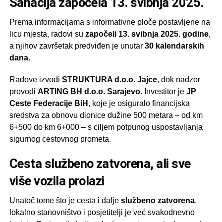
Sanacija započela 13. svibnja 2025.
Prema informacijama s informativne ploče postavljene na
licu mjesta, radovi su
započeli 13. svibnja 2025. godine
,
a njihov završetak predviđen je unutar
30 kalendarskih
dana
.
Radove izvodi
STRUKTURA d.o.o. Jajce
, dok nadzor
provodi
ARTING BH d.o.o. Sarajevo
. Investitor je
JP
Ceste Federacije BiH
, koje je osiguralo financijska
sredstva za obnovu dionice dužine 500 metara – od km
6+500 do km 6+000 – s ciljem potpunog uspostavljanja
sigurnog cestovnog prometa.
Cesta službeno zatvorena, ali sve
više vozila prolazi
Unatoč tome što je cesta i dalje
službeno zatvorena
,
lokalno stanovništvo i posjetitelji je već svakodnevno