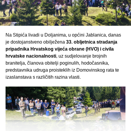
posjetiteljima koji već treću godinu zaredom podupiru ovu
humanitarnu priču.
Vidimo se u nedjelju, 9. kolovoza, na školskom
igralištu u Sutini – Rakitnu!
Na Stipića livadi u Doljanima, u općini Jablanica, danas
je dostojanstveno obilježena
33. obljetnica stradanja
pripadnika Hrvatskog vijeća obrane (HVO) i civila
hrvatske nacionalnosti
, uz sudjelovanje brojnih
branitelja, članova obitelji poginulih, hodočasnika,
predstavnika udruga proisteklih iz Domovinskog rata te
izaslanstava s različitih razina vlasti.