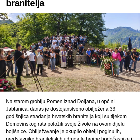
branitelja
Na starom groblju Pomen iznad Doljana, u općini
Jablanica, danas je dostojanstveno obilježena 33.
godišnjica stradanja hrvatskih branitelja koji su tijekom
Domovinskog rata položili svoje živote na ovom dijelu
bojišnice. Obilježavanje je okupilo obitelji poginulih,
predstavnike braniteljskih udruga te brojne hodočasnike i