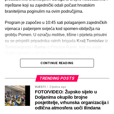
mještane koji su zajednički odali počast hrvatskim
braniteljima poginulim na ovim područjjima.
Program je započeo u 10:45 sati polaganjem zajedničkih
vijenaca i paljenjem svijeća kod spomen-obilježja na
groblju Pomen. U ozračju molitve, tišine i pijeteta prisutni
su se prisjetili pripadnika ratnih brigada
Kralj Tomislav
iz
Tomislavgrada i
Rama
iz Prozora-Rame, koji su svoje
živote ugradili u obranu hrvatskog naroda.
CONTINUE READING
Nakon službenog protokola, u 11:00 sati služena je sveta
misa za sve poginule hrvatske branitelje. Misno slavlje
predvodio je
fra Julijan Madžar
, koji je u svojoj
TRENDING POSTS
propovijedi istaknuo važnost očuvanja uspomene na žrtvu
VIJESTI
2 tjedna ago
hrvatskih branitelja te pozvao okupljene na zajedništvo,
FOTO/VIDEO: Župsko sijelo u
molitvu i trajno njegovanje istine o Domovinskom ratu.
Doljanima okupilo brojne
posjetitelje, vrhunska organizacija i
Obilježavanje 33. godišnjice organizirale su
odlična atmosfera uoči Ilindana
Koordinacije udruga proizašlih iz Domovinskoga rata