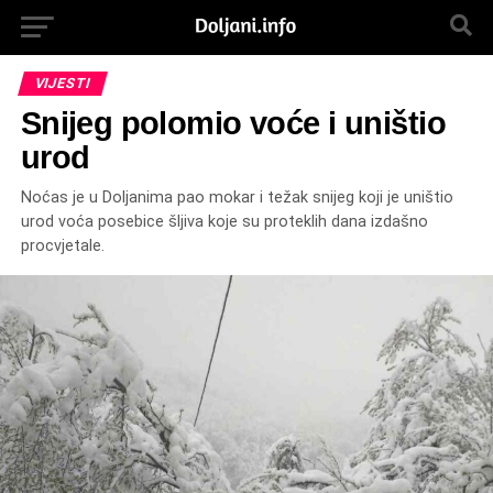
VIJESTI
Snijeg polomio voće i uništio
urod
Noćas je u Doljanima pao mokar i težak snijeg koji je uništio
urod voća posebice šljiva koje su proteklih dana izdašno
procvjetale.