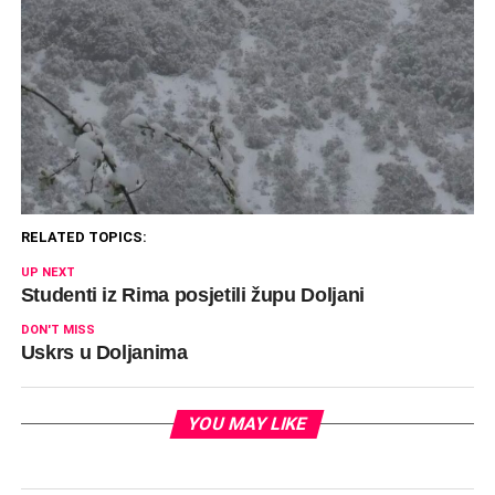
RELATED TOPICS:
UP NEXT
Studenti iz Rima posjetili župu Doljani
DON'T MISS
Uskrs u Doljanima
YOU MAY LIKE