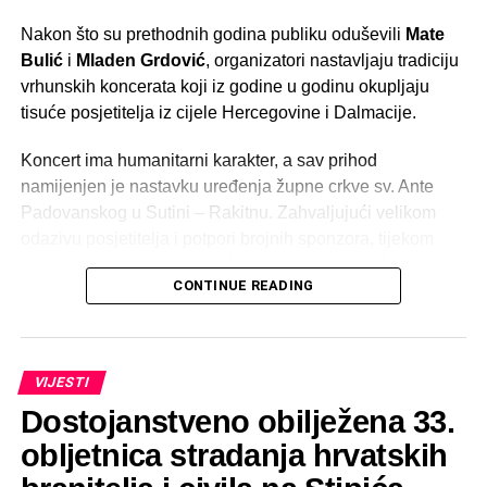
Nakon što su prethodnih godina publiku oduševili
Mate
Bulić
i
Mladen Grdović
, organizatori nastavljaju tradiciju
vrhunskih koncerata koji iz godine u godinu okupljaju
tisuće posjetitelja iz cijele Hercegovine i Dalmacije.
Koncert ima humanitarni karakter, a sav prihod
namijenjen je nastavku uređenja župne crkve sv. Ante
Padovanskog u Sutini – Rakitnu. Zahvaljujući velikom
odazivu posjetitelja i potpori brojnih sponzora, tijekom
prve dvije godine ove vrijedne inicijative prikupljeno je
CONTINUE READING
više od
100.000 KM
, čime je značajno pomognuta
obnova i uređenje župne crkve.
Prema dojmovima posjetitelja, prethodna izdanja bila su
VIJESTI
među najuspješnijim i najposjećenijim ljetnim događajima
Dostojanstveno obilježena 33.
u općini Posušje, a organizatori vjeruju kako će koncert
Dalmatina ove godine dodatno podići ljestvicu.
obljetnica stradanja hrvatskih