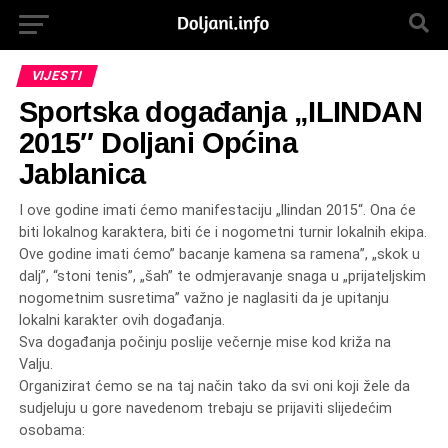
VIJESTI
Sportska događanja „ILINDAN
2015″ Doljani Općina
Jablanica
I ove godine imati ćemo manifestaciju „llindan 2015“. Ona će
biti lokalnog karaktera, biti će i nogometni turnir lokalnih ekipa.
Ove godine imati ćemo” bacanje kamena sa ramena”, „skok u
dalj”, “stoni tenis”, „šah” te odmjeravanje snaga u „prijateljskim
nogometnim susretima” važno je naglasiti da je upitanju
lokalni karakter ovih događanja.
Sva događanja počinju poslije večernje mise kod križa na
Valju.
Organizirat ćemo se na taj način tako da svi oni koji žele da
sudjeluju u gore navedenom trebaju se prijaviti slijedećim
osobama: