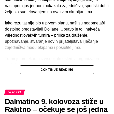
nastupom još jednom pokazala zajedništvo, sportski duh i
želju za sudjelovanjem na ovakvim okupljanjima.
Iako rezultat nije bio u prvom planu, naši su nogometaši
dostojno predstavljali Doljane. Upravo je to i najveća
vrijednost ovakvih turnira – prilika za druženje,
upoznavanje, stvaranje novih prijateljstava i jačanje
zajedništva među ekipama i posjetiteljima.
Turnir je protekao u izvrsnoj atmosferi, a organizatori
zaslužuju sve pohvale za kvalitetnu organizaciju. Osim
CONTINUE READING
zanimljivih i borbenih utakmica, pobrinuli su se i za bogat
popratni program. Posjetitelji su mogli uživati u tomboli,
ponudi hrane i pića, roštilju te kvalitetnom ozvučenju, što
je cijelom događaju dalo dodatnu vrijednost i učinilo ga
VIJESTI
ugodnim mjestom okupljanja za sve generacije.
Dalmatino 9. kolovoza stiže u
Malonogometni turnir u Gračacu još je jednom potvrdio
Rakitno – očekuje se još jedna
kako sport povezuje ljude i doprinosi jačanju prijateljskih