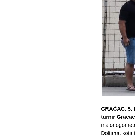
GRAČAC, 5. k
turnir Grača
malonogometne
Doljana, koja 