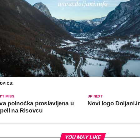
OPICS:
'T MISS
UP NEXT
va polnoćka proslavljena u
Novi logo Doljani.i
peli na Risovcu
YOU MAY LIKE