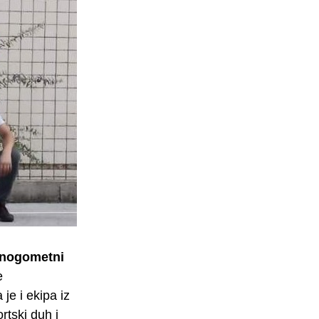
nogometni
e
e i ekipa iz
rtski duh i