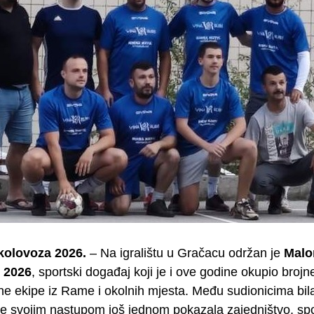
olovoza 2026.
– Na igralištu u Gračacu održan je
Malo
c 2026
, sportski događaj koji je i ove godine okupio brojn
 ekipe iz Rame i okolnih mjesta. Među sudionicima bila j
je svojim nastupom još jednom pokazala zajedništvo, spo