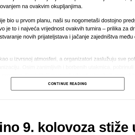
elovanjem na ovakvim okupljanjima.
nije bio u prvom planu, naši su nogometaši dostojno preds
o je to i najveća vrijednost ovakvih turnira – prilika za d
tvaranje novih prijateljstava i jačanje zajedništva među
ekao u izvrsnoj atmosferi, a organizatori zaslužuju sve p
anizaciju. Osim zanimljivih i borbenih utakmica, pobrinuli 
 program. Posjetitelji su mogli uživati u tomboli, ponudi h
alitetnom ozvučenju, što je cijelom događaju dalo dodatnu 
CONTINUE READING
odnim mjestom okupljanja za sve generacije.
turnir u Gračacu još je jednom potvrdio kako sport pove
anju prijateljskih odnosa među susjednim mjestima. Nad
tska priča biti nastavljena i idućih godina, uz još veći bro
no 9. kolovoza stiže 