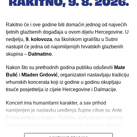
Rakitno će i ove godine biti domaćin jednog od najvećih
ljetnih glazbenih događaja u ovom dijelu Hercegovine. U
nedjelju,
9. kolovoza
, na školskom igralištu u Sutini
nastupit će jedna od najomiljenijih hrvatskih glazbenih
skupina –
Dalmatino
.
Nakon što su prethodnih godina publiku oduševili
Mate
Bulić
i
Mladen Grdović
, organizatori nastavljaju tradiciju
vrhunskih koncerata koji iz godine u godinu okupljaju
tisuće posjetitelja iz cijele Hercegovine i Dalmacije.
Koncert ima humanitarni karakter, a sav prihod
namijenjen je nastavku uređenja župne crkve sv. Ante
Padovanskog u Sutini – Rakitnu. Zahvaljujući velikom
odazivu posjetitelja i potpori brojnih sponzora, tijekom
prve dvije godine ove vrijedne inicijative prikupljeno je