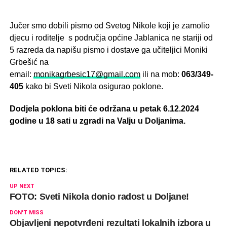
Jučer smo dobili pismo od Svetog Nikole koji je zamolio
djecu i roditelje s područja općine Jablanica ne stariji od
5 razreda da napišu pismo i dostave ga učiteljici Moniki
Grbešić na
email:
monikagrbesic17@gmail.com
ili na mob:
063/349-
405
kako bi Sveti Nikola osigurao poklone.
Dodjela poklona biti će održana u petak 6.12.2024
godine u 18 sati u zgradi na Valju u Doljanima.
RELATED TOPICS:
UP NEXT
FOTO: Sveti Nikola donio radost u Doljane!
DON'T MISS
Objavljeni nepotvrđeni rezultati lokalnih izbora u