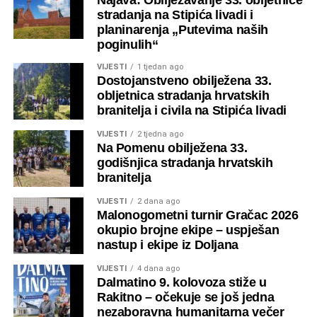
stradanja na Stipića livadi i
planinarenja „Putevima naših
poginulih“
VIJESTI
1 tjedan ago
Dostojanstveno obilježena 33.
obljetnica stradanja hrvatskih
branitelja i civila na Stipića livadi
VIJESTI
2 tjedna ago
Na Pomenu obilježena 33.
godišnjica stradanja hrvatskih
branitelja
VIJESTI
2 dana ago
Malonogometni turnir Gračac 2026
okupio brojne ekipe – uspješan
nastup i ekipe iz Doljana
VIJESTI
4 dana ago
Dalmatino 9. kolovoza stiže u
Rakitno – očekuje se još jedna
nezaboravna humanitarna večer