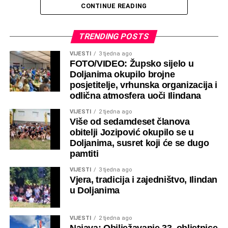
CONTINUE READING
TRENDING POSTS
VIJESTI
3 tjedna ago
FOTO/VIDEO: Župsko sijelo u
Doljanima okupilo brojne
posjetitelje, vrhunska organizacija i
odlična atmosfera uoči Ilindana
VIJESTI
2 tjedna ago
Više od sedamdeset članova
obitelji Jozipović okupilo se u
Doljanima, susret koji će se dugo
pamtiti
VIJESTI
3 tjedna ago
Vjera, tradicija i zajedništvo, Ilindan
u Doljanima
VIJESTI
2 tjedna ago
Najava: Obilježavanje 33. obljetnice