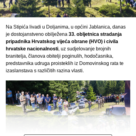
humanitarnu priču.
Vidimo se u nedjelju, 9. kolovoza, na školskom
igralištu u Sutini – Rakitnu!
Na Stipića livadi u Doljanima, u općini Jablanica, danas
je dostojanstveno obilježena
33. obljetnica stradanja
pripadnika Hrvatskog vijeća obrane (HVO) i civila
hrvatske nacionalnosti
, uz sudjelovanje brojnih
branitelja, članova obitelji poginulih, hodočasnika,
predstavnika udruga proisteklih iz Domovinskog rata te
izaslanstava s različitih razina vlasti.