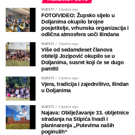
skijalištu se najviše sankalo, budući da velika skijaška
VIJESTI
3 tjedna ago
staza nije bila u funkciji, što je donekle umanjilo ukupni
FOTO/VIDEO: Župsko sijelo u
doživljaj zimskih sportova. Posjetitelji su se stoga u većoj
Kripta crkve
Kripta crkve
Doljanima okupilo brojne
mjeri zadržavali u lokalnim ugostiteljskim objektima, gdje
posjetitelje, vrhunska organizacija i
su uživali u tradicionalnim delicijama ovoga kraja te
odlična atmosfera uoči Ilindana
kušanju domaćih vina, osobito crnih, koja u hladnim
VIJESTI
2 tjedna ago
zimskim danima dodatno pridonose osjećaju topline i
Više od sedamdeset članova
ugode.
obitelji Jozipović okupilo se u
Doljanima, susret koji će se dugo
Unutrašnjost crkve
Zaključno, vikend je protekao u pravom zimskom ugođaju
pamtiti
– hladan, ali sadržajan. Svi koji su proteklih dana boravili
VIJESTI
3 tjedna ago
u Parku prirode Blidinje i okolici, unatoč niskim
Vjera, tradicija i zajedništvo, Ilindan
temperaturama, kući su se vratili odmoreni i s
u Doljanima
“napunjenim baterijama” za nadolazeći radni tjedan.
VIJESTI
2 tjedna ago
Kako je to izgledalo pogledajte u nastavku:
Najava: Obilježavanje 33. obljetnice
stradanja na Stipića livadi i
planinarenja „Putevima naših
poginulih“