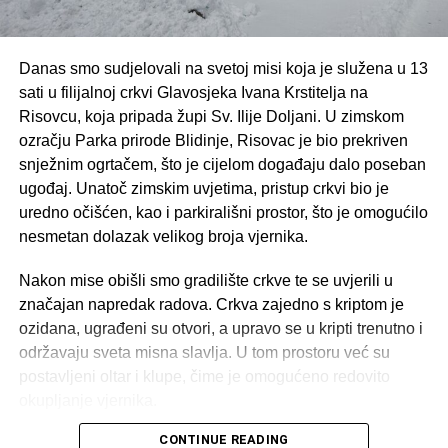
nego i snažno duhovno središte koje iz godine u godinu
okuplja sve veći broj vjernika, čuvajući uspomenu na
djevojku koja je svojim životom postala trajni simbol vjere,
Danas smo sudjelovali na svetoj misi koja je služena u 13
čistoće i vjernosti.
sati u filijalnoj crkvi Glavosjeka Ivana Krstitelja na
Risovcu, koja pripada župi Sv. Ilije Doljani. U zimskom
ozračju Parka prirode Blidinje, Risovac je bio prekriven
snježnim ogrtačem, što je cijelom događaju dalo poseban
ugođaj. Unatoč zimskim uvjetima, pristup crkvi bio je
uredno očišćen, kao i parkirališni prostor, što je omogućilo
nesmetan dolazak velikog broja vjernika.
Nakon mise obišli smo gradilište crkve te se uvjerili u
značajan napredak radova. Crkva zajedno s kriptom je
ozidana, ugrađeni su otvori, a upravo se u kripti trenutno i
održavaju sveta misna slavlja. U tom prostoru već su
postavljeni oltar i klupe, čime je omogućeno redovito
okupljanje vjernika.
CONTINUE READING
U gornjem dijelu crkve u tijeku su radovi na uređenju