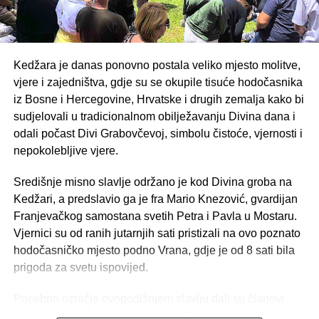
Kedžara je danas ponovno postala veliko mjesto molitve,
vjere i zajedništva, gdje su se okupile tisuće hodočasnika
iz Bosne i Hercegovine, Hrvatske i drugih zemalja kako bi
sudjelovali u tradicionalnom obilježavanju Divina dana i
odali počast Divi Grabovčevoj, simbolu čistoće, vjernosti i
nepokolebljive vjere.
Središnje misno slavlje održano je kod Divina groba na
Kedžari, a predslavio ga je fra Mario Knezović, gvardijan
Franjevačkog samostana svetih Petra i Pavla u Mostaru.
Vjernici su od ranih jutarnjih sati pristizali na ovo poznato
hodočasničko mjesto podno Vrana, gdje je od 8 sati bila
prigoda za svetu ispovijed.
Posebno ozračje ovogodišnjem slavlju dali su članovi
etno skupine „Čuvarice“ iz Rame, koji su svojim