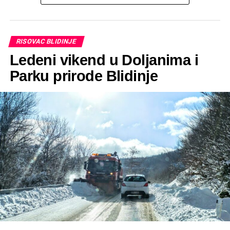
stropa, dok se u sljedećoj fazi planira postavljanje podnog
grijanja i izrada estriha. Posebnu pozornost privlače i već
postavljeni oslikani prozori – vitraji, koji prostoru daju
RISOVAC BLIDINJE
dodatnu duhovnu i estetsku vrijednost.
Ledeni vikend u Doljanima i
Posebno je važno istaknuti kako je izgrađen i zvonik na
Parku prirode Blidinje
koji su postavljena zvona, što je bio jedan od zahtjevnijih i
značajnijih zahvata unutar cijelog projekta izgradnje
crkve.
Važno je istaknuti kako se na današnjoj misi okupilo više
od 150 vjernika, dok taj broj u pojedinim nedjeljama
doseže i do 300. Značajan dio okupljenih čine turisti koji
borave na Risovcu u svojim vikendicama. Ovakav odaziv
vjernika dodatno ohrabruje i potvrđuje kako će izgradnja
crkve biti uspješno dovršena u skladu s planovima.