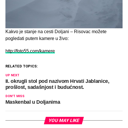
Kakvo je stanje na cesti Doljani – Risovac možete
pogledati putem kamere u živo:
http://foto55.com/kamere
RELATED TOPICS:
UP NEXT
II. okrugli stol pod nazivom Hrvati Jablanice,
prošlost, sadašnjost i budućnost.
DON'T MISS
Maskenbal u Doljanima
YOU MAY LIKE