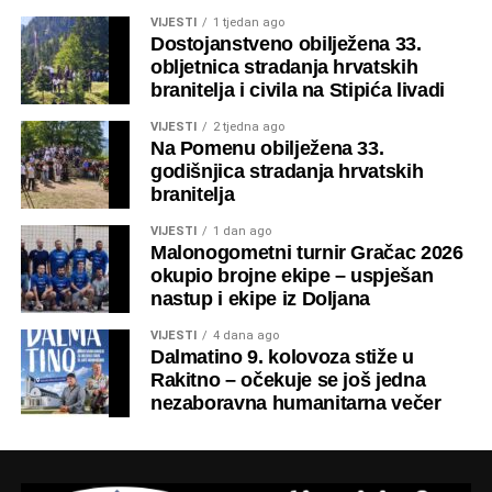
Unutrašnjost crkve
VIJESTI
1 tjedan ago
Dostojanstveno obilježena 33.
obljetnica stradanja hrvatskih
branitelja i civila na Stipića livadi
VIJESTI
2 tjedna ago
Na Pomenu obilježena 33.
godišnjica stradanja hrvatskih
branitelja
Unutrašnjost crkve
VIJESTI
1 dan ago
Malonogometni turnir Gračac 2026
okupio brojne ekipe – uspješan
nastup i ekipe iz Doljana
VIJESTI
4 dana ago
Dalmatino 9. kolovoza stiže u
Rakitno – očekuje se još jedna
nezaboravna humanitarna večer
Unutrašnjost crkve