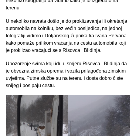
nekoliko fotografija da vidimo kako je to izgledalo na
terenu.
U nekoliko navrata došlo je do proklizavanja ili okretanja
automobila na kolniku, bez većih posljedica, na jednoj
fotografiji vidimo i Doljanskog župnika fra Ivana Pervana
kako pomaže prilikom vraćanja na cestu automobila koji
je proklizao vraćajući se s Risovca i Blidinja.
Upozorenje svima koji idu u smjeru Risovca i Blidinja da
je obvezna zimska oprema i vozila prilagođena zimskim
uvjetima. Putne službe su na terenu i dosta dobro čiste
snijeg i posipaju cestu.