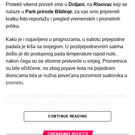
Protekli vikend proveli smo u
Doljani
, na
Risovac
koji se
nalaze u
Park prirode Blidinje
, za vas smo pripremili
kratku foto-reportažu i pregled vremenskih i prometnih
prilika.
Kripta crkve
Kripta crkve
Kako je i najavljeno u prognozama, u subotu prijepodne
padala je kiša sa snijegom. U poslijepodnevnim satima
Video prilozi drugih medija
došlo je do postupnog pada temperature ispod nule,
nakon čega su se oborine pretvorile u snijeg. Prometnice
Brojni mediji iz Bosne i Hercegovine i Hrvatske i ove su
su bile očišćene, no zbog pojave leda na pojedinim
godine zabilježili jedinstveno ozračje Divina dana na
dionicama bila je nužna povećana pozornost sudionika u
Kedžari. Zahvaljujemo televiziji
PRO TV
,
RTV Herceg-
prometu.
Bosne
i portalu
Rama-Prozor.info
na predivnim
reportažama i video prilozima koje možete pogledati u
U noći sa subote na nedjelju temperatura je u Doljanima
nastavku.
pala do približno –10 °C. U nedjelju ujutro snježne
oborine su prestale, a sunčano, vedro i hladno vrijeme
CONTINUE READING
dalo je dodatnu zimsku čaroliju cijelom području.
Tijekom nedjelje Blidinje je posjetio veći broj turista. Na
TRENDING POSTS