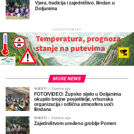
Vjera, tradicija i zajedništvo, Ilindan u
Doljanima
ADVERTISEMENT
MORE NEWS
VIJESTI
3 tjedna ago
FOTO/VIDEO: Župsko sijelo u Doljanima
okupilo brojne posjetitelje, vrhunska
organizacija i odlična atmosfera uoči
Ilindana
VIJESTI
4 tjedna ago
Zajedništvom uređeno groblje Pomen