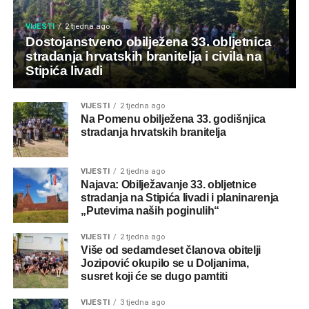
VIJESTI
2 tjedna ago
Dostojanstveno obilježena 33. obljetnica
stradanja hrvatskih branitelja i civila na
Stipića livadi
VIJESTI
2 tjedna ago
Na Pomenu obilježena 33. godišnjica
stradanja hrvatskih branitelja
VIJESTI
2 tjedna ago
Najava: Obilježavanje 33. obljetnice
stradanja na Stipića livadi i planinarenja
„Putevima naših poginulih“
VIJESTI
2 tjedna ago
Više od sedamdeset članova obitelji
Jozipović okupilo se u Doljanima,
susret koji će se dugo pamtiti
VIJESTI
3 tjedna ago