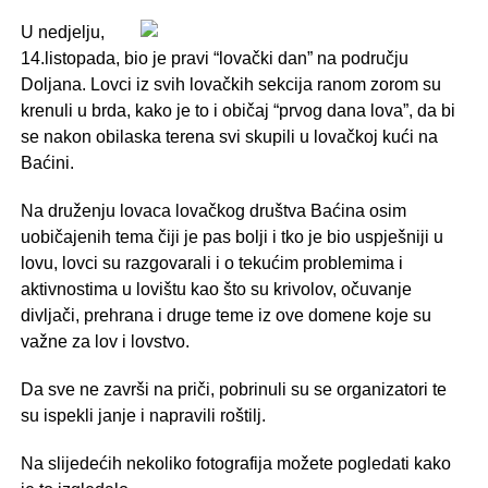
U nedjelju,
14.listopada, bio je pravi “lovački dan” na području
Doljana. Lovci iz svih lovačkih sekcija ranom zorom su
krenuli u brda, kako je to i običaj “prvog dana lova”, da bi
se nakon obilaska terena svi skupili u lovačkoj kući na
Baćini.
Na druženju lovaca lovačkog društva Baćina osim
uobičajenih tema čiji je pas bolji i tko je bio uspješniji u
lovu, lovci su razgovarali i o tekućim problemima i
aktivnostima u lovištu kao što su krivolov, očuvanje
divljači, prehrana i druge teme iz ove domene koje su
važne za lov i lovstvo.
Da sve ne završi na priči, pobrinuli su se organizatori te
su ispekli janje i napravili roštilj.
Na slijedećih nekoliko fotografija možete pogledati kako