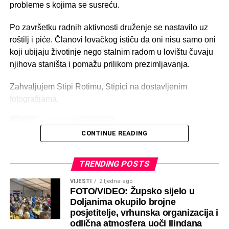
Jozo Mijić
Ivo (Mijo) Pole
Franjo Bošnjak
probleme s kojima se susreću.
Stanko (Franjo)
Radoslav Zelenika
Anđelko Marić
Po završetku radnih aktivnosti druženje se nastavilo uz
Bošnjak
roštilj i piće. Članovi lovačkog ističu da oni nisu samo oni
Mate (Marko)
Dragan Brekalo
Marko Stojanović
koji ubijaju životinje nego stalnim radom u lovištu čuvaju
Zelenika
njihova staništa i pomažu prilikom prezimljavanja.
Križan Drinovac
Cvitan Drinovac
Milenko (Jozo)
Zahvaljujem Stipi Rotimu, Stipici na dostavljenim
Drinovac
fotografijama.
Marinko Sudić
Dragan Mlikota
Miroljub Biloš
Pero Bradarić
Stipo (Jozo)
CONTINUE READING
Bradarić
TRENDING POSTS
Društvo djeluje kroz dvije terenske sekcije:
VIJESTI
2 tjedna ago
FOTO/VIDEO: Župsko sijelo u
Sekcija Doljani
Doljanima okupilo brojne
Sekcija Sovići
posjetitelje, vrhunska organizacija i
odlična atmosfera uoči Ilindana
Svaka sekcija ima vlastitog povjerenika, dok zajednički