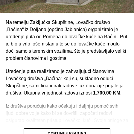
Na temelju Zaključka Skupštine, Lovačko društvo
„Baćina“ iz Doljana (općina Jablanica) organiziralo je
uređenje puta od Pomena do lovačke kuće na Baćini. Put
je bio u vrlo lošem stanju te se do lovačke kuće moglo
doći samo s terenskim vozilima, što je predstavljalo veliki
problem članovima i gostima.
Uređenje puta realizirano je zahvaljujući članovima
Lovačkog društva „Baćina“ koji su, sukladno odluci
Skupštine, sami financirali radove, uz donacije prijatelja
društva. Ukupna vrijednost radova iznosi
1.700,00 KM
.
Iz društva poručuju kako očekuju i daljnju pomoć svih
ljudi dobre volje kako bi se dovršili započeti radovi i
osigurao kvalitetan pristup Lovačkoj kući. Svoje priloge za
izgradnju puta možete dati:
CONTINUE READING