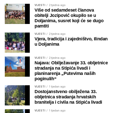
VIJESTI
2 tjedna ago
predsjednik i tajnik koordiniraju cjelokupne aktivnosti i
Više od sedamdeset članova
strateške planove društva.
obitelji Jozipović okupilo se u
Doljanima, susret koji će se dugo
pamtiti
VIJESTI
2 tjedna ago
Vjera, tradicija i zajedništvo, Ilindan
Baćina – pogled s Obruča
u Doljanima
Jesenske boje Baćine
VIJESTI
2 tjedna ago
Najava: Obilježavanje 33. obljetnice
stradanja na Stipića livadi i
planinarenja „Putevima naših
poginulih“
VIJESTI
1 tjedan ago
Baćina – pogled iz Stupara
Dostojanstveno obilježena 33.
obljetnica stradanja hrvatskih
Baćna
branitelja i civila na Stipića livadi
VIJESTI
1 tjedan ago