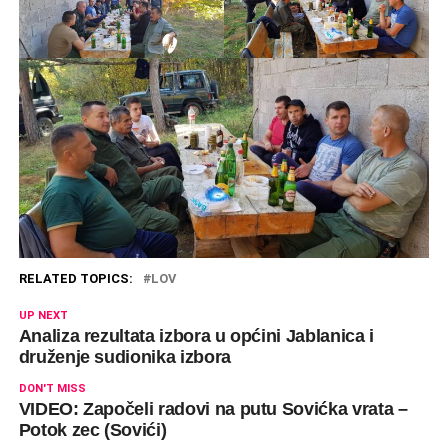
RELATED TOPICS:
LOV
UP NEXT
Analiza rezultata izbora u općini Jablanica i
druženje sudionika izbora
DON'T MISS
VIDEO: Započeli radovi na putu Sovićka vrata –
Potok zec (Sovići)