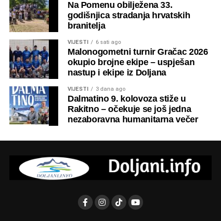
Na Pomenu obilježena 33.
godišnjica stradanja hrvatskih
branitelja
VIJESTI
6 sati ago
Malonogometni turnir Gračac 2026
okupio brojne ekipe – uspješan
Pogled na Čvrsnicu s Baćine
Baćina – pogled s Borovnika
nastup i ekipe iz Doljana
Lovište i lovna divljač
VIJESTI
3 dana ago
Glavno lovište LD “Baćina” prostire se većim dijelom na
Dalmatino 9. kolovoza stiže u
planini Baćina i obuhvaća raznolika staništa pogodna za
Rakitno – očekuje se još jedna
razne vrste divljači. Najzastupljenije su:
nezaboravna humanitarna večer
Divlja svinja
Srndać (Capreolus capreolus)