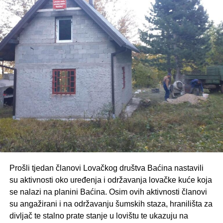
Ime i prezime
Ime i prezime
Ime i prezime
Andrija Jurić
Jozo Pavić
Mato Matić
Nedjeljko Matić
Cvitan Jurić
Stipan Jurić
Jure Jurić
Marko (Stipo)
Ivan (Stipo) Jurić
Bradarić
Jure (Ivan)
Stipo Milićević
Matan Žarić
Milićević
Marinko (Anto)
Stipo (Pero)
Pero Rotim
Ivanko
Zelenika
Prošli tjedan članovi Lovačkog društva Baćina nastavili
Nikola (Ivan)
Berislav Soldo
Mato Soldo
su aktivnosti oko uređenja i održavanja lovačke kuće koja
Marić
se nalazi na planini Baćina. Osim ovih aktivnosti članovi
su angažirani i na održavanju šumskih staza, hranilišta za
Mato Rajić
Mile Rajič
Petar (Jozo) Mijić
divljač te stalno prate stanje u lovištu te ukazuju na