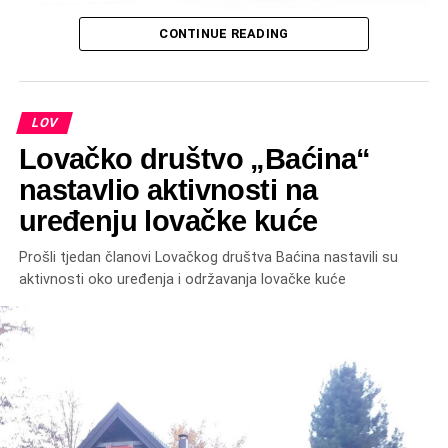
CONTINUE READING
Odluka o osnivanju iz 1997
LOV
Lovačko društvo „Baćina“
nastavlio aktivnosti na
uređenju lovačke kuće
Prošli tjedan članovi Lovačkog društva Baćina nastavili su
aktivnosti oko uređenja i održavanja lovačke kuće
Više o Lovačkom društvu “Baćina” pročitajte u ovom
članku:
Baćina zove: Priča o Lovačkom društvu “Baćina” koje spaja
tradiciju i očuvanje prirode