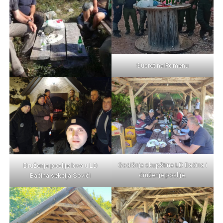
Susret na Pomenu
Godišnja skupština LD Baćina i
Druženja poslije lova u LD
druženje poslije.
Baćina sekcija Sovići