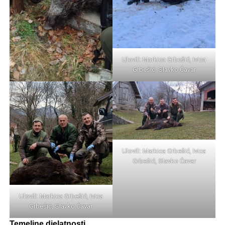
Ulovili: Markica Grbešić, Ivica
Grbešić, Slavko Ćavar
Ulovili: Markica Grbešić, Ivica
Grbešić, Slavko Ćavar
Ulovili: Markica Grbešić, Ivica
Grbešić, Slavko Ćavar
Temeljne djelatnosti