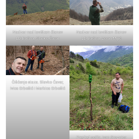
Nadzor nad lovištem članov
Nadzor nad lovištem članov
LD Baćina, Slavko Ćavar
LD Baćina, Zoran Mijić
Čišćenje staza. Slavko Ćavar,
Ivica Grbešić i Markica Grbešić
Pregled solila. Ivan Groznica