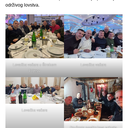
održivog lovstva.
Lovačka večera u Širokom
Lovačka večera
Brijegu
Lovačka večera
Druženja poslije lova sekcija