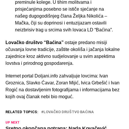
preminule kolege. U tihim molitvama i
prisjećanjima posebno se ističe sjećanje na
našeg dugogodišnjeg člana Željka Nikolića –
Mačka, čiji su doprinosi i entuzijazam ostavili
neizbrisiv trag u srcima svih lovaca LD “Baćina”.
Lovačko društvo “Baćina”
ostaje predano misiji
očuvanja lovne tradicije, zaštite okoliša i jačanja lokalne
zajednice kroz aktivno sudjelovanje u svim aspektima
lovstva i prirodnog gospodarenja.
Internet portal Doljani.info zahvaljuje lovcima: Ivan
Groznica, Slavko Ćavar, Zoran Mijić, Ivica Grbešić i Ivan
Rogić na dostavljenim fotografijama i informacijama bez
kojih ovaj članak nebi bio moguć.
RELATED TOPICS:
LOVAČKO DRUŠTVO BAĆINA
UP NEXT
Sretno okončana potraga: Nada Kovačević