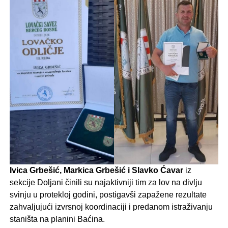
Ivica Grbešić, Markica Grbešić i Slavko Ćavar
iz
sekcije Doljani činili su najaktivniji tim za lov na divlju
svinju u protekloj godini, postigavši zapažene rezultate
zahvaljujući izvrsnoj koordinaciji i predanom istraživanju
staništa na planini Baćina.