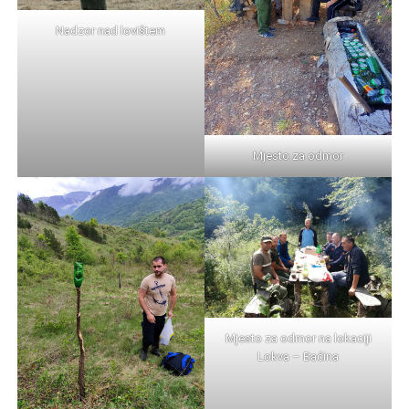
Nadzor nad lovištem
Mjesto za odmor
Mjesto za odmor na lokaciji
Lokva – Baćina