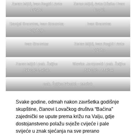
Zoran Mijić, Ivan Rogić i Ante
Zoran Mijić, Ante Džalto i Ivan
Džalto
Rogić
Danijel Groznica, Ivan Groznica
Ivan Groznica
i prijatelji…
Ivan Groznica
Zoran Mijić, Ivan Rogić i Ante
Džalto
Zoran Mijić i pok. Željko
Slavko Jozipović i pok. Željko
Nikolić Mačak
Nikolić – Mačak
pok. Željko Nikolić – Mačak
Svake godine, odmah nakon završetka godišnje
skupštine, članovi Lovačkog društva “Baćina”
zajednički se upute prema križu na Valju, gdje
dostojanstveno polažu svježe cvijeće i pale
svijeće u znak sjećanja na sve prerano