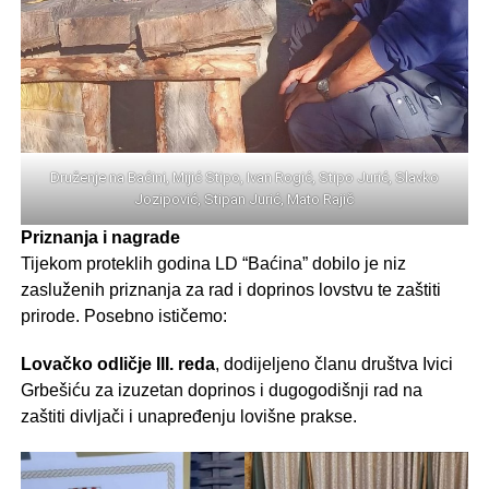
Druženje na Baćini, Mijić Stipo, Ivan Rogić, Stipo Jurić, Slavko
Jozipović, Stipan Jurić, Mato Rajič
Priznanja i nagrade
Tijekom proteklih godina LD “Baćina” dobilo je niz
zasluženih priznanja za rad i doprinos lovstvu te zaštiti
prirode. Posebno ističemo:
Lovačko odličje III. reda
, dodijeljeno članu društva Ivici
Grbešiću za izuzetan doprinos i dugogodišnji rad na
zaštiti divljači i unapređenju lovišne prakse.