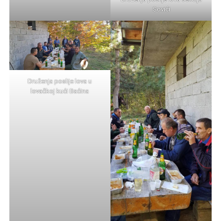
Sovići
Druženja poslije lova u
lovačkoj kući Baćina