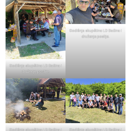
Godišnja skupština LD Baćina i
druženje poslije.
Godišnja skupština LD Baćina i
druženje poslije.
Godišnja skupština LD Baćina i
Godišnja skupština LD Baćina i