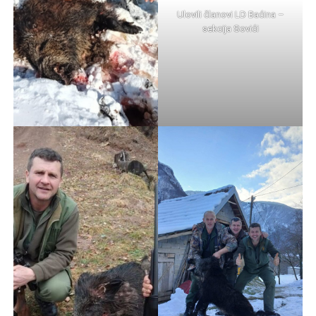
Ulovili članovi LD Baćina –
sekcija Sovići