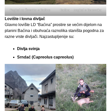
Pogled na Čvrsnicu s Baćine
Baćina – pogled s Borovnika
Lovište i lovna divljač
Glavno lovište LD “Baćina” prostire se većim dijelom na
planini Baćina i obuhvaća raznolika staništa pogodna za
razne vrste divljači. Najzastupljenije su:
Divlja svinja
Srndać (Capreolus capreolus)