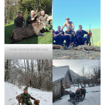
Ulovili: Markica Grbešić, Ivica
Grbešić, Slavko Ćavar