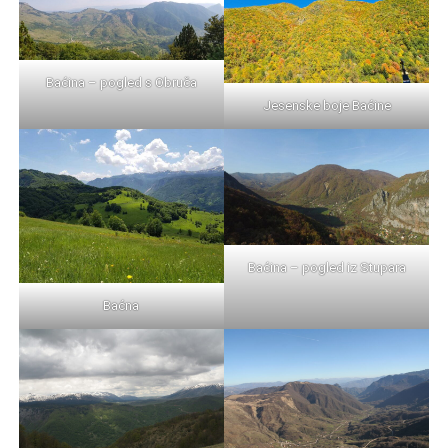
Baćina – pogled s Obruča
Jesenske boje Baćine
Baćina – pogled iz Stupara
Baćna