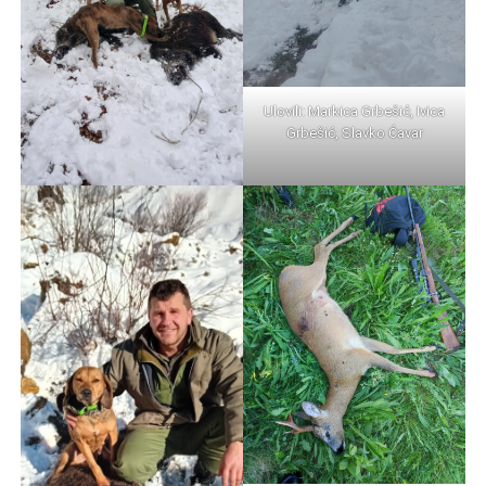
Ulovili: Markica Grbešić, Ivica
Grbešić, Slavko Ćavar