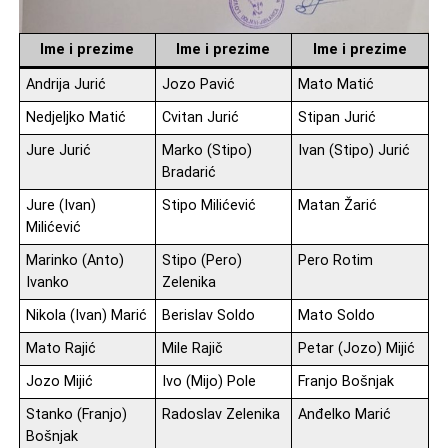
Ime i prezime
Ime i prezime
Ime i prezime
Andrija Jurić
Jozo Pavić
Mato Matić
Nedjeljko Matić
Cvitan Jurić
Stipan Jurić
Jure Jurić
Marko (Stipo)
Ivan (Stipo) Jurić
Bradarić
Jure (Ivan)
Stipo Milićević
Matan Žarić
Milićević
Marinko (Anto)
Stipo (Pero)
Pero Rotim
Ivanko
Zelenika
Nikola (Ivan) Marić
Berislav Soldo
Mato Soldo
Mato Rajić
Mile Rajič
Petar (Jozo) Mijić
Jozo Mijić
Ivo (Mijo) Pole
Franjo Bošnjak
Stanko (Franjo)
Radoslav Zelenika
Anđelko Marić
Bošnjak