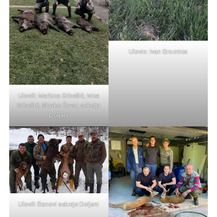
Ulovio: Ivan Groznica
Ulovili: Markica Grbešić, Ivica
Grbešić, Slavko Ćavar, sekcija
Doljani
Ulovili članovi sekcije Doljani