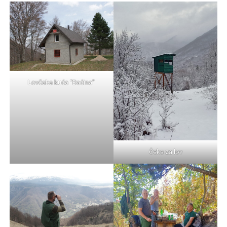
Lovčaka kuća “Baćina”
Čeka za lov