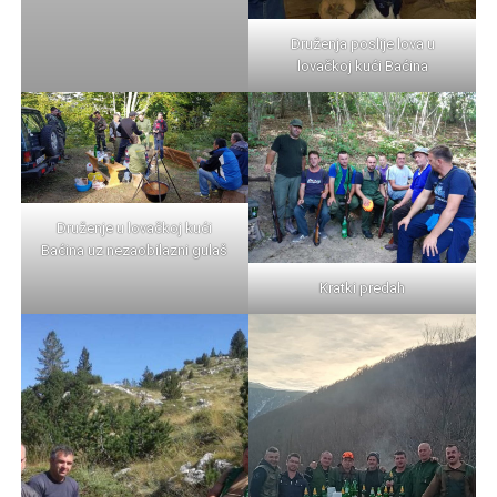
Druženja poslije lova u
lovačkoj kući Baćina
Druženje u lovačkoj kući
Baćina uz nezaobilazni gulaš
Kratki predah