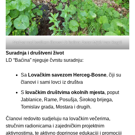
Nadzor nad lovištem članov LD Baćina: Zoran Mijić i Ivan Rogić
Suradnja i društveni život
LD “Baćina” njeguje čvrstu suradnju:
Sa
Lovačkim savezom Herceg-Bosne
, čiji su
članovi i sami lovci iz društva
S
lovačkim društvima okolnih mjesta
, poput
Jablanice, Rame, Posušja, Širokog brijega,
Tomislav grada, Mostara i drugih.
Članovi redovito sudjeluju na lovačkim večerima,
stručnim radionicama i zajedničkim projektnim
aktivnostima, te aktivno doprinose edukaciji i promociji