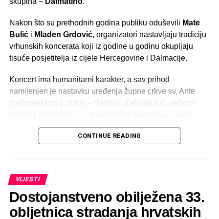
skupina –
Dalmatino
.
Nakon što su prethodnih godina publiku oduševili
Mate
Bulić
i
Mladen Grdović
, organizatori nastavljaju tradiciju
vrhunskih koncerata koji iz godine u godinu okupljaju
tisuće posjetitelja iz cijele Hercegovine i Dalmacije.
Koncert ima humanitarni karakter, a sav prihod
namijenjen je nastavku uređenja župne crkve sv. Ante
Padovanskog u Sutini – Rakitnu. Zahvaljujući velikom
odazivu posjetitelja i potpori brojnih sponzora, tijekom
prve dvije godine ove vrijedne inicijative prikupljeno je
CONTINUE READING
više od
100.000 KM
, čime je značajno pomognuta
obnova i uređenje župne crkve.
Prema dojmovima posjetitelja, prethodna izdanja bila su
VIJESTI
među najuspješnijim i najposjećenijim ljetnim događajima
Dostojanstveno obilježena 33.
u općini Posušje, a organizatori vjeruju kako će koncert
Dalmatina ove godine dodatno podići ljestvicu.
obljetnica stradanja hrvatskih