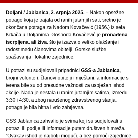
Doljani / Jablanica, 2. srpnja 2025.
– Nakon opsežne
potrage koja je trajala od ranih jutarnjih sati, sretno je
okončana potraga za Nadom Kovačević (1956.) iz sela
Krkača u Doljanima. Gospođa Kovačević je
pronađena
iscrpljena, ali živa
, što je izazvalo veliko olakšanje i
radost među članovima obitelji, Gorske službe
spašavanja i lokalne zajednice.
U potrazi su sudjelovali pripadnici
GSS-a Jablanica
,
brojni volonteri, članovi obitelji i mještani, a informacije s
terena bile su od presudne važnosti za uspješan ishod
akcije. Nada je nestala u ranim jutarnjim satima, između
3:30 i 4:30, a zbog narušenog zdravstvenog stanja,
potraga je bila hitna i vrlo zahtjevna.
GSS Jablanica zahvalio je svima koji su sudjelovali u
potrazi ili podijelili informacije putem društvenih mreža.
“Ovakav ishod je najbolji mogući, a bez pomoći zajednice