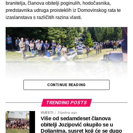
branitelja, članova obitelji poginulih, hodočasnika,
predstavnika udruga proisteklih iz Domovinskog rata te
izaslanstava s različitih razina vlasti.
CONTINUE READING
TRENDING POSTS
VIJESTI
3 tjedna ago
Više od sedamdeset članova
obitelji Jozipović okupilo se u
Doljanima, susret koji će se dugo