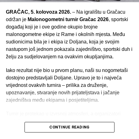
GRAČAC, 5. kolovoza 2026.
– Na igralištu u Gračacu
održan je
Malonogometni turnir Gračac 2026
, sportski
događaj koji je i ove godine okupio brojne
malonogometne ekipe iz Rame i okolnih mjesta. Među
sudionicima bila je i ekipa iz Doljana, koja je svojim
nastupom još jednom pokazala zajedništvo, sportski duh i
želju za sudjelovanjem na ovakvim okupljanjima.
Iako rezultat nije bio u prvom planu, naši su nogometaši
dostojno predstavljali Doljane. Upravo je to i najveća
vrijednost ovakvih turnira – prilika za druženje,
upoznavanje, stvaranje novih prijateljstava i jačanje
zajedništva među ekipama i posjetiteljima.
Turnir je protekao u izvrsnoj atmosferi, a organizatori
zaslužuju sve pohvale za kvalitetnu organizaciju. Osim
CONTINUE READING
zanimljivih i borbenih utakmica, pobrinuli su se i za bogat
popratni program. Posjetitelji su mogli uživati u tomboli,