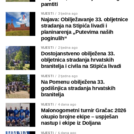
pamtiti
VIJESTI
3 tjedna ago
Najava: Obilježavanje 33. obljetnice
stradanja na Stipića livadi i
planinarenja „Putevima naših
poginulih“
VIJESTI
2 tjedna ago
Dostojanstveno obilježena 33.
obljetnica stradanja hrvatskih
branitelja i civila na Stipića livadi
VIJESTI
2 tjedna ago
Na Pomenu obilježena 33.
godišnjica stradanja hrvatskih
branitelja
VIJESTI
4 dana ago
Malonogometni turnir Gračac 2026
okupio brojne ekipe – uspješan
nastup i ekipe iz Doljana
VIJESTI
6 dana ago