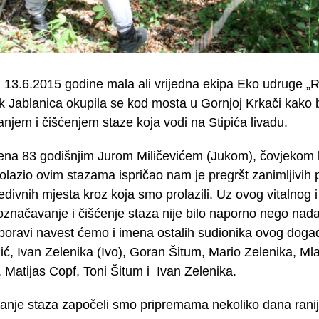
 13.6.2015 godine mala ali vrijedna ekipa Eko udruge „R
 Jablanica okupila se kod mosta u Gornjoj Krkači kako 
njem i čišćenjem staze koja vodi na Stipića livadu.
na 83 godišnjim Jurom Miličevićem (Jukom), čovjekom koji
prolazio ovim stazama ispričao nam je pregršt zanimljivih
edivnih mjesta kroz koja smo prolazili. Uz ovog vitalnog i
označavanje i čišćenje staza nije bilo naporno nego nad
boravi navest ćemo i imena ostalih sudionika ovog doga
ić, Ivan Zelenika (Ivo), Goran Šitum, Mario Zelenika, M
, Matijas Copf, Toni Šitum i Ivan Zelenika.
nje staza započeli smo pripremama nekoliko dana rani