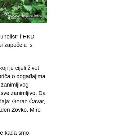
unolist“ i HKD
bi započela s
 je cijeli život
 priča o događajima
 zanimljivog
asve zanimljivo. Da
đaja: Goran Ćavar,
laden Zovko, Miro
je kada smo