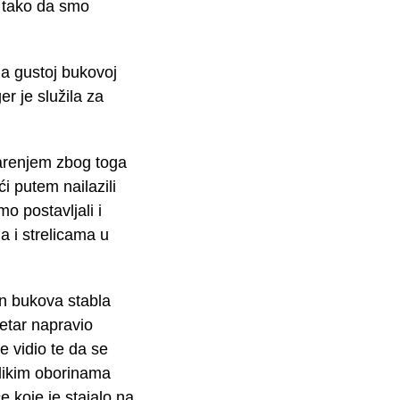
a tako da smo
a gustoj bukovoj
r je služila za
arenjem zbog toga
i putem nailazili
o postavljali i
a i strelicama u
an bukova stabla
etar napravio
je vidio te da se
elikim oborinama
e koje je stajalo na