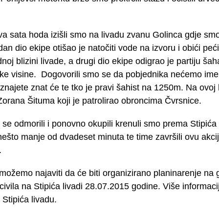
a sata hoda izišli smo na livadu zvanu Golinca gdje smo 
edan dio ekipe otišao je natočiti vode na izvoru i obići peć
oj blizini livade, a drugi dio ekipe odigrao je partiju š
e visine. Dogovorili smo se da pobjednika nećemo imeno
oznajete znat će te tko je pravi šahist na 1250m. Na ovoj l
orana Šituma koji je patrolirao obroncima Čvrsnice.
se odmorili i ponovno okupili krenuli smo prema Stipića 
 nešto manje od dvadeset minuta te time završili ovu akci
.
možemo najaviti da će biti organizirano planinarenje na g
 civila na Stipića livadi 28.07.2015 godine. Više informaci
 Stipića livadu.