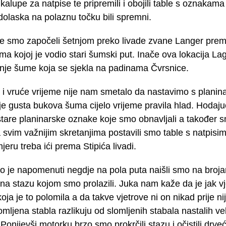
 kalupe za natpise te pripremili i obojili table s oznakam
 dolaska na polaznu točku bili spremni.
e smo započeli šetnjom preko livade zvane Langer prem
a kojoj je vodio stari šumski put. Inače ova lokacija Lage
enje šume koja se sjekla na padinama Čvrsnice.
i vruće vrijeme nije nam smetalo da nastavimo s planin
je gusta bukova šuma cijelo vrijeme pravila hlad. Hodajuć
tare planinarske oznake koje smo obnavljali a također sm
 svim važnijim skretanjima postavili smo table s natpisim
eru treba ići prema Stipića livadi.
vo je napomenuti negdje na pola puta naišli smo na broj
na stazu kojom smo prolazili. Juka nam kaže da je jak vj
koja je to polomila a da takve vjetrove ni on nikad prije ni
omljena stabla razlikuju od slomljenih stabala nastalih v
Ponijevši motorku brzo smo prokrčili stazu i očistili drveć