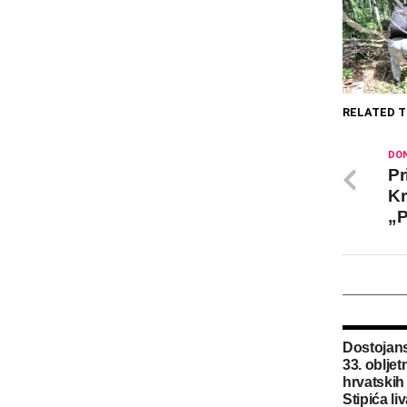
RELATED T
DON
Pr
Kr
„P
Dostojans
33. obljet
hrvatskih 
Stipića li