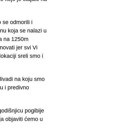
se odmorili i
inu koja se nalazi u
aha na 1250m
vati jer svi Vi
okaciji sreli smo i
livadi na koju smo
ju i predivno
odišnjicu pogibije
ja objaviti ćemo u