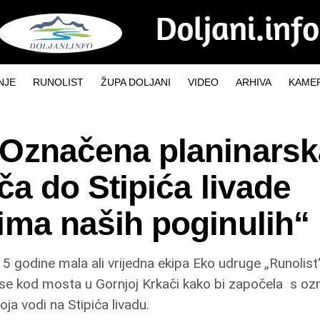
NJE
RUNOLIST
ŽUPA DOLJANI
VIDEO
ARHIVA
KAMER
Označena planinarsk
ča do Stipića livade
ima naših poginulih“
5 godine mala ali vrijedna ekipa Eko udruge „Runolis
 se kod mosta u Gornjoj Krkači kako bi započela s oz
oja vodi na Stipića livadu.