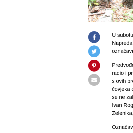
U subotu
Napredak
označava
Predvođe
radio i 
s ovih pr
čovjeka 
se ne za
Ivan Rog
Zelenika
Označava