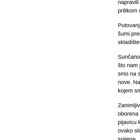
napravili
prilikom
Putovanj
šumi prem
skladišt
Sunčano 
što nam 
smo na s
nove. Na
kojem smj
Zanimlji
oborena 
pijavicu 
ovako sl
snijega. 