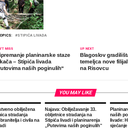
OPICS:
STIPIĆA LIVADA
'T MISS
UP NEXT
ipremanje planinarske staze
Blagoslov gradiliš
kača – Stipića livada
temeljca nove filija
utovima naših poginulih“
na Risovcu
YOU MAY LIKE
tveno obilježena
Najava: Obilježavanje 33.
Planinar
nica stradanja
obljetnice stradanja na
naših po
branitelja i civila na
Stipića livadi i planinarenja
livade: 
vadi
„Putevima naših poginulih“
sjećanje