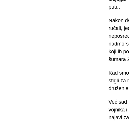
putu.
Nakon dv
ručali, j
neposredn
nadmorsk
koji ih p
šumara Z
Kad smo 
stigli za
druženje
Već sad 
vojnika i
najavi za