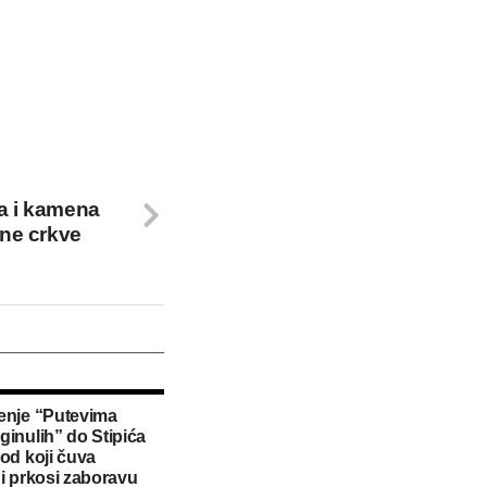
ta i kamena
lne crkve
enje “Putevima
ginulih” do Stipića
Hod koji čuva
 i prkosi zaboravu