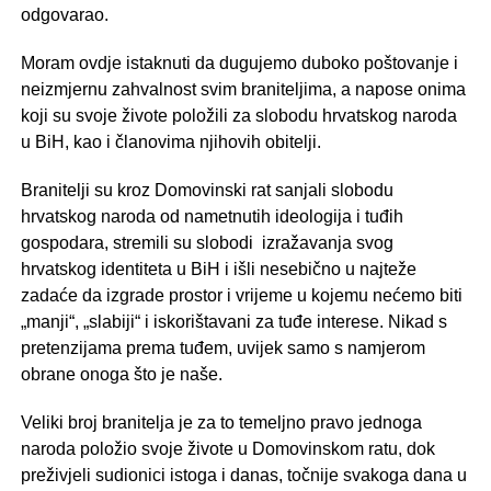
odgovarao.
Moram ovdje istaknuti da dugujemo duboko poštovanje i
neizmjernu zahvalnost svim braniteljima, a napose onima
koji su svoje živote položili za slobodu hrvatskog naroda
u BiH, kao i članovima njihovih obitelji.
Branitelji su kroz Domovinski rat sanjali slobodu
hrvatskog naroda od nametnutih ideologija i tuđih
gospodara, stremili su slobodi izražavanja svog
hrvatskog identiteta u BiH i išli nesebično u najteže
zadaće da izgrade prostor i vrijeme u kojemu nećemo biti
„manji“, „slabiji“ i iskorištavani za tuđe interese. Nikad s
pretenzijama prema tuđem, uvijek samo s namjerom
obrane onoga što je naše.
Veliki broj branitelja je za to temeljno pravo jednoga
naroda položio svoje živote u Domovinskom ratu, dok
preživjeli sudionici istoga i danas, točnije svakoga dana u