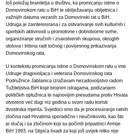
loš položaj branitelja u društvu, ka promicanju istine o
Domovinskom ratu u BiH te obilježavanju obljetnica i
važnijih datuma vezanih za Domovinski rat u BiH.
Udruga je zainteresirana i za ostvarivanje svih kulturnih i
sportskih aktivnosti u promotivne i dobrotvorne svrhe,
organiziranje stručnih i znanstvenih skupova, okruglih
stolova i tribina radi točnog i povijesnog prikazivanja
Domovinskog rata.
U kontekstu promicanja istine o Domovinskom ratu u ime
Udruge dragovoljaca i veterana Domovinskog rata
Podružnice Jablanica izražavam nezadovoljstvo radom
Tužiteljstva BiH koje brojnim istragama, podizanjem
političkih optužnica te najnovijim presudama protiv Hrvata
otvoreno već dugi niz godina u svom radu koristi
dvostruka mjerila. Svjedoci smo da je procesuiranje ratnih
zločina nad Hrvatima sporadično i neučinkovito, kao što
je slučaj i sa zločinom koji su počinili pripadnici Armije
BiH 1993. na Stipića livadi za koji još uvijek nitko nije