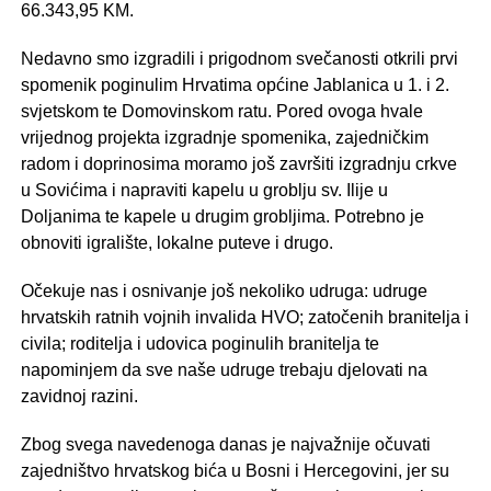
66.343,95 KM.
Nedavno smo izgradili i prigodnom svečanosti otkrili prvi
spomenik poginulim Hrvatima općine Jablanica u 1. i 2.
svjetskom te Domovinskom ratu. Pored ovoga hvale
vrijednog projekta izgradnje spomenika, zajedničkim
radom i doprinosima moramo još završiti izgradnju crkve
u Sovićima i napraviti kapelu u groblju sv. Ilije u
Doljanima te kapele u drugim grobljima. Potrebno je
obnoviti igralište, lokalne puteve i drugo.
Očekuje nas i osnivanje još nekoliko udruga: udruge
hrvatskih ratnih vojnih invalida HVO; zatočenih branitelja i
civila; roditelja i udovica poginulih branitelja te
napominjem da sve naše udruge trebaju djelovati na
zavidnoj razini.
Zbog svega navedenoga danas je najvažnije očuvati
zajedništvo hrvatskog bića u Bosni i Hercegovini, jer su