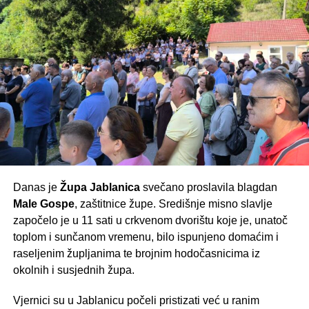
nalogu ratnog Predsjedništva općine Jablanica, kada su
uhićeni i bez obrazloženja u logor dovedeni Hrvati s
područja općine i okolnih mjesta.
Danas je
Župa Jablanica
svečano proslavila blagdan
Male Gospe
, zaštitnice župe. Središnje misno slavlje
započelo je u 11 sati u crkvenom dvorištu koje je, unatoč
toplom i sunčanom vremenu, bilo ispunjeno domaćim i
raseljenim župljanima te brojnim hodočasnicima iz
okolnih i susjednih župa.
Vjernici su u Jablanicu počeli pristizati već u ranim