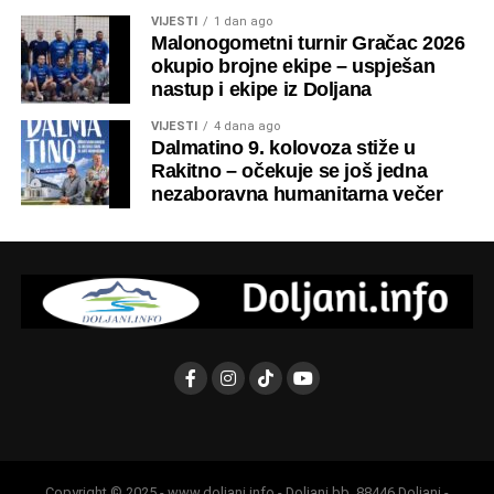
VIJESTI
1 dan ago
Malonogometni turnir Gračac 2026
okupio brojne ekipe – uspješan
nastup i ekipe iz Doljana
VIJESTI
4 dana ago
Dalmatino 9. kolovoza stiže u
Rakitno – očekuje se još jedna
nezaboravna humanitarna večer
Copyright © 2025 - www.doljani.info - Doljani bb, 88446 Doljani -