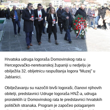
riječ o osobi inicijala A. G. (1982.). Policijska stanica
Jablanica zaprimila je prijavu oko 12:50 sati da je jedna
osoba iz vozila u pokretu povišenim tonom upućivala
pogrdne i uvredljive riječi katoličkom svećeniku i još
jednoj osobi.
Očevid i daljnje rasvjetljavanje okolnosti događaja su u
tijeku.
Izjava, don Drago Ćurković, župnik u Jablanici:
Hrvatska udruga logoraša Domovinskog rata u
Hercegovačko-neretvanskoj županiji u nedjelju je
“Prije svega, želim pojasniti kako ja osobno, kao domaći
obilježila 32. obljetnicu raspuštanja logora “Muzej” u
župnik, nisam bio meta spomenutog napada, niti sam
Jablanici.
sudjelovao u navedenom incidentu. S obzirom na to da su
neki medijski izvještaji ostali nedorečeni, stvorio se
Obilježavanju su nazočili bivši logoraši, članovi njihovih
pogrešan dojam u javnosti da se radilo o napadu na
obitelji, predstavnici Udruge logoraša HNŽ-a, udruga
jablaničkog župnika, što želim demantirati. Mnoštvo ljudi
proisteklih iz Domovinskog rata te predstavnici hrvatskih
sa svih strani su me pozivali kao jablaničkog župnika
političkih stranaka. Program je započeo polaganjem
misleći da sam doživio napad i verbalno vrijeđanje”