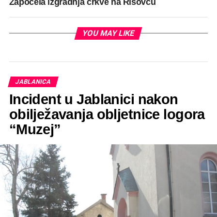
Započela izgradnja crkve na Risovcu
YOU MAY LIKE
JABLANICA
Incident u Jablanici nakon
obilježavanja obljetnice logora
“Muzej”