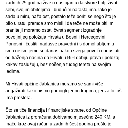
zadnjih 25 godina žive u nastojanju da stvore bolji život
sebi, svojim obiteljima i budućim naraštajima. Iako je
sada u miru, nažalost, postalo teže boriti se nego što je
bilo u ratu, premda smo mislili da teže ne može biti, mi
branitelji moramo ostati čvrst segment izgradnje
povoljnijeg položaja Hrvata u Bosni i Hercegovini.
Ponosni i čestiti, nadasve pravedni i s domoljubljem u
srcu ne smijemo se danas nakon svega povući i odustati
od traženja načina da Hrvati u BiH dobiju prava i položaj
kakav zaslužuju, bez nošenja tuđeg tereta na svojim
leđima.
Mi Hrvati općine Jablanica moramo se sami više
angažirati kako bismo pomogli jedni drugima, jer za to još
ima prostora.
Što se tiče financija i financijske strane, od Općine
Jablanica iz proračuna dobivamo mjesečno 240 KM, a
inače kroz ovaj račun u zadnjih šest godina prošlo je