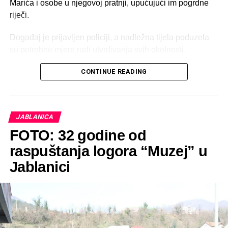
Marića i osobe u njegovoj pratnji, upućujući im pogrdne
riječi.
Događaj je prijavljen policiji, a nadležna tijela poduzela
su potrebne mjere radi utvrđivanja svih okolnosti.
CONTINUE READING
JABLANICA
FOTO: 32 godine od
raspuštanja logora “Muzej” u
Jablanici
Prema dodatnim informacijama koje prenosi Bljesak.info,
osoba osumnjičena za verbalni napad pronađena je i
lišena slobode. Glasnogovornica MUP-a Hercegovačko-
neretvanske županije Ilijana Miloš potvrdila je kako je