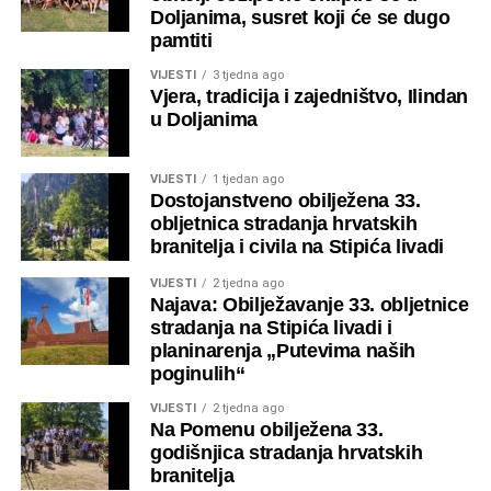
domaće i raseljene župljane, kao i brojne
štovatelje
Doljanima, susret koji će se dugo
Gospe
iz različitih krajeva.
pamtiti
VIJESTI
3 tjedna ago
Vjera, tradicija i zajedništvo, Ilindan
u Doljanima
VIJESTI
1 tjedan ago
Dostojanstveno obilježena 33.
obljetnica stradanja hrvatskih
branitelja i civila na Stipića livadi
VIJESTI
2 tjedna ago
Najava: Obilježavanje 33. obljetnice
stradanja na Stipića livadi i
planinarenja „Putevima naših
poginulih“
VIJESTI
2 tjedna ago
Na Pomenu obilježena 33.
godišnjica stradanja hrvatskih
branitelja