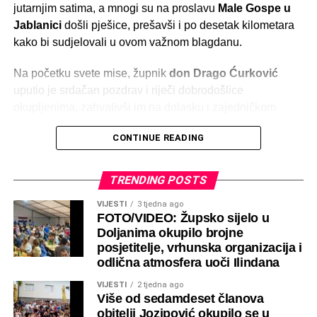
jutarnjim satima, a mnogi su na proslavu
Male Gospe u
Jablanici
došli pješice, prešavši i po desetak kilometara
kako bi sudjelovali u ovom važnom blagdanu.
Na početku svete mise, župnik
don Drago Ćurković
uputio je srdačan pozdrav i riječi dobrodošlice
okupljenima, zahvalivši im na dolasku i zajedničkom
slavljenju. Uz njega, u misnom slavlju sudjelovali su
CONTINUE READING
svećenici iz susjednih župa, među kojima i don
Tomislav
Rajič
te don
Marin Marić
.
TRENDING POSTS
Svečano euharistijsko slavlje predvodio je
fra Ivica
VIJESTI
3 tjedna ago
Karatović
, župnik župe Žitače kod Konjica, koji je u
FOTO/VIDEO: Župsko sijelo u
propovijedi istaknuo važnost Marijine uloge u životu
Doljanima okupilo brojne
vjernika te zajedništva koje ovaj blagdan svake godine
posjetitelje, vrhunska organizacija i
okuplja.
odlična atmosfera uoči Ilindana
VIJESTI
2 tjedna ago
Nakon misnog slavlja, vjernici su ostali u druženju ispred
Više od sedamdeset članova
crkve, dijeleći radost susreta i blagdana koji povezuje
obitelji Jozipović okupilo se u