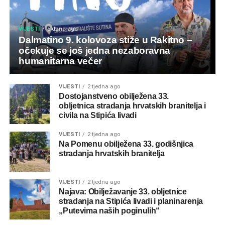
VIJESTI
5 dana ago
Dalmatino 9. kolovoza stiže u Rakitno –
očekuje se još jedna nezaboravna
humanitarna večer
VIJESTI
2 tjedna ago
Dostojanstveno obilježena 33.
obljetnica stradanja hrvatskih branitelja i
civila na Stipića livadi
VIJESTI
2 tjedna ago
Na Pomenu obilježena 33. godišnjica
stradanja hrvatskih branitelja
VIJESTI
2 tjedna ago
Najava: Obilježavanje 33. obljetnice
stradanja na Stipića livadi i planinarenja
„Putevima naših poginulih“