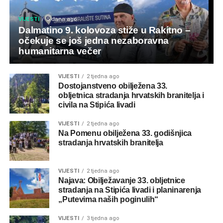
VIJESTI
5 dana ago
Dalmatino 9. kolovoza stiže u Rakitno –
očekuje se još jedna nezaboravna
humanitarna večer
VIJESTI
2 tjedna ago
Dostojanstveno obilježena 33.
obljetnica stradanja hrvatskih branitelja i
civila na Stipića livadi
VIJESTI
2 tjedna ago
Na Pomenu obilježena 33. godišnjica
stradanja hrvatskih branitelja
VIJESTI
2 tjedna ago
Najava: Obilježavanje 33. obljetnice
stradanja na Stipića livadi i planinarenja
„Putevima naših poginulih“
VIJESTI
3 tjedna ago