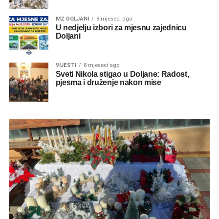
MZ DOLJANI
8 mjeseci ago
U nedjelju izbori za mjesnu zajednicu
Doljani
VIJESTI
8 mjeseci ago
Sveti Nikola stigao u Doljane: Radost,
pjesma i druženje nakon mise