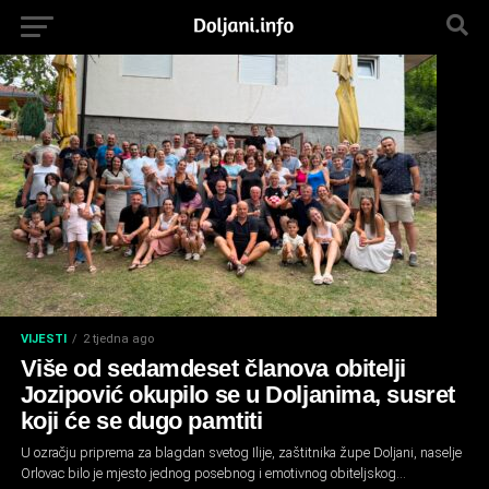
VIJESTI
2 tjedna ago
Više od sedamdeset članova obitelji
Jozipović okupilo se u Doljanima, susret
koji će se dugo pamtiti
U ozračju priprema za blagdan svetog Ilije, zaštitnika župe Doljani, naselje
Orlovac bilo je mjesto jednog posebnog i emotivnog obiteljskog...