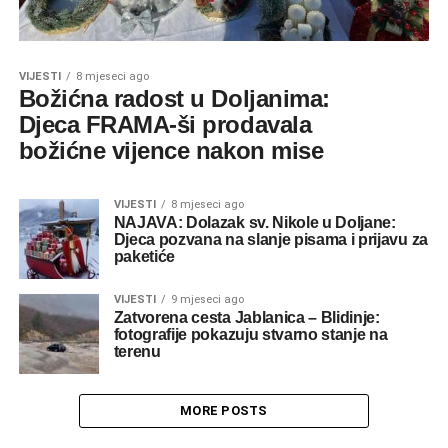
VIJESTI
8 mjeseci ago
Božićna radost u Doljanima:
Djeca FRAMA-ši prodavala
božićne vijence nakon mise
VIJESTI
8 mjeseci ago
NAJAVA: Dolazak sv. Nikole u Doljane:
Djeca pozvana na slanje pisama i prijavu za
paketiće
VIJESTI
9 mjeseci ago
Zatvorena cesta Jablanica – Blidinje:
fotografije pokazuju stvarno stanje na
terenu
MORE POSTS