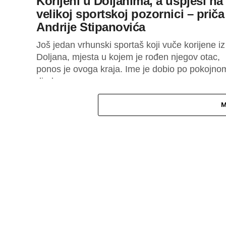
Korijeni u Doljanima, a uspjesi na
velikoj sportskoj pozornici – priča
Andrije Stipanovića
Još jedan vrhunski sportaš koji vuče korijene iz
Doljana, mjesta u kojem je rođen njegov otac,
ponos je ovoga kraja. Ime je dobio po pokojno
djedu...
M