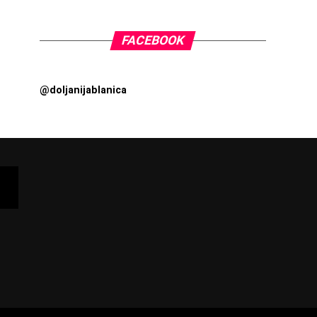
FACEBOOK
@doljanijablanica