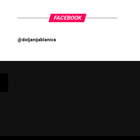
FACEBOOK
@doljanijablanica