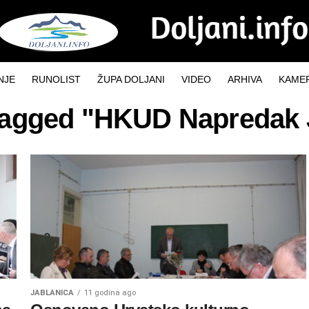
NJE
RUNOLIST
ŽUPA DOLJANI
VIDEO
ARHIVA
KAMER
 tagged "HKUD Napredak 
JABLANICA
11 godina ago