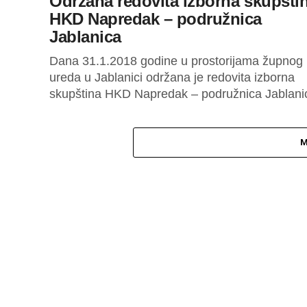
Održana redovita izborna skupšti
HKD Napredak – podružnica
Jablanica
Dana 31.1.2018 godine u prostorijama župnog
ureda u Jablanici održana je redovita izborna
skupština HKD Napredak – podružnica Jablani
M