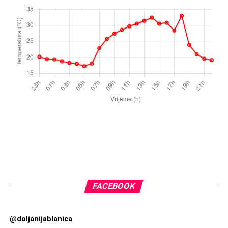
FACEBOOK
@doljanijablanica