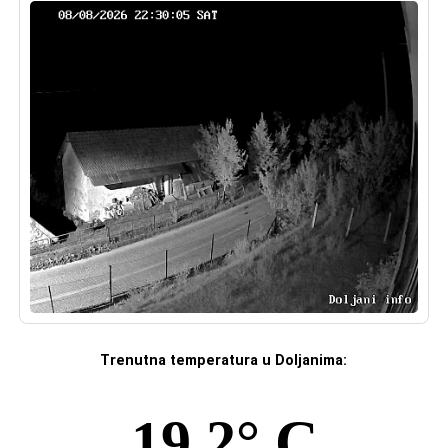
Trenutna temperatura u Doljanima: