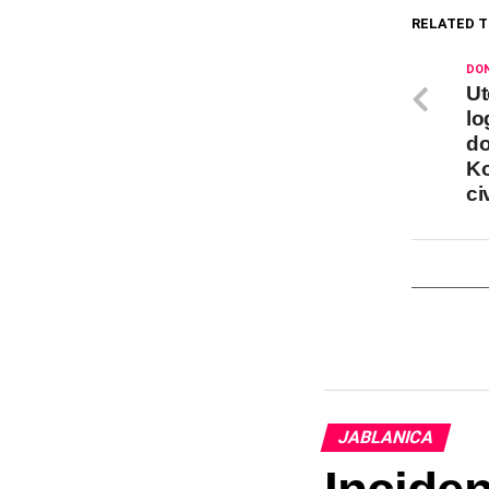
RELATED T
DON
Ut
lo
do
Ko
ci
JABLANICA