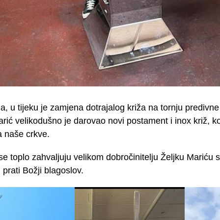
a, u tijeku je zamjena dotrajalog križa na tornju predivn
rić velikodušno je darovao novi postament i inox križ, koj
a naše crkve.
se toplo zahvaljuju velikom dobročinitelju Željku Mariću 
 prati Božji blagoslov.