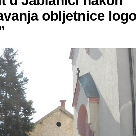
t u Jablanici nakon
avanja obljetnice log
”