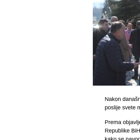
Nakon današnje
poslije svete 
Prema objavlj
Republike BiH 
kako se navodi