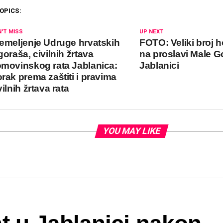
OPICS:
'T MISS
UP NEXT
emeljenje Udruge hrvatskih
FOTO: Veliki broj 
goraša, civilnih žrtava
na proslavi Male G
movinskog rata Jablanica:
Jablanici
rak prema zaštiti i pravima
vilnih žrtava rata
YOU MAY LIKE