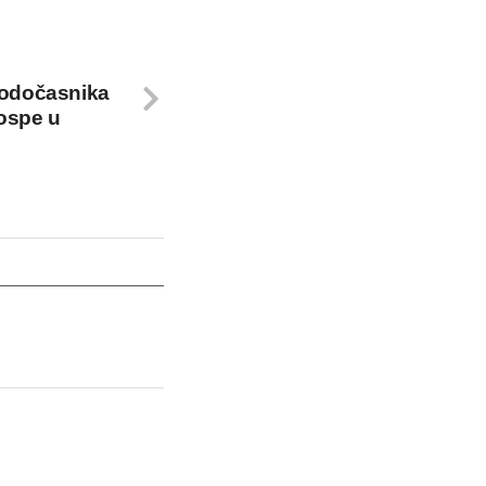
hodočasnika
ospe u