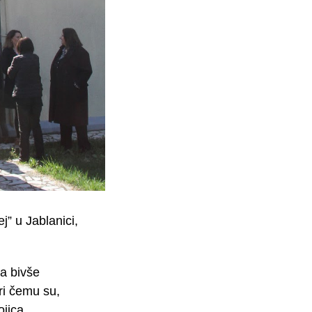
” u Jablanici,
a bivše
ri čemu su,
ojica