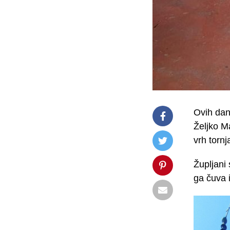
Ovih dan
Željko Ma
vrh tornj
Župljani 
ga čuva i