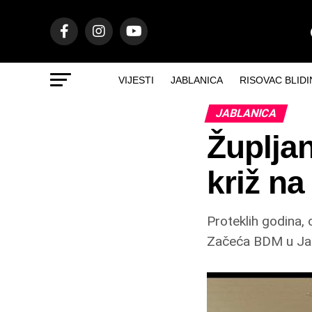
VIJESTI
JABLANICA
RISOVAC BLIDI
JABLANICA
Župljan
križ n
Proteklih godina, 
Začeća BDM u Jabla