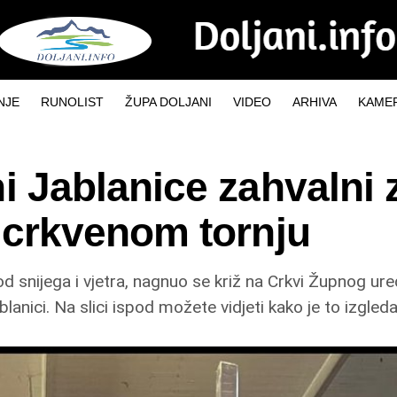
NJE
RUNOLIST
ŽUPA DOLJANI
VIDEO
ARHIVA
KAMER
i Jablanice zahvalni 
a crkvenom tornju
od snijega i vjetra, nagnuo se križ na Crkvi Župnog u
nici. Na slici ispod možete vidjeti kako je to izgleda