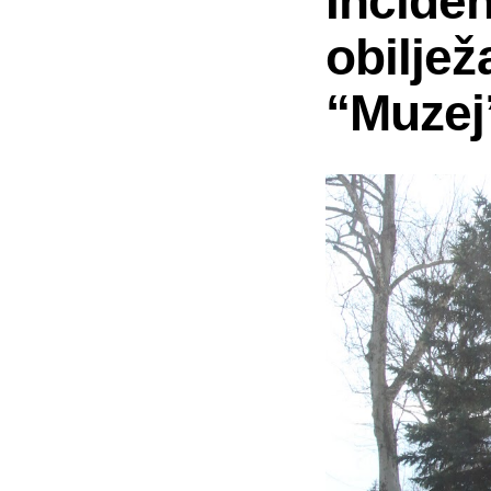
Inciden
obiljež
“Muzej