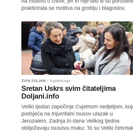
na molitvu u crkve, jer ih nije bilo ili su porušen
prakticirala se molitva na groblju i blagoslov.
ŽUPA DOLJANI
4 godine ago
Sretan Uskrs svim čitateljima
Doljani.info
Veliki tjedan započinje Cvjetnom nedjeljom, koj
podsjeća na trijumfalni Isusov ulazak u
Jeruzalem. Zadnja tri dana Velikog tjedna
obilježavaju Isusovu muku: To su Veliki četvrtak