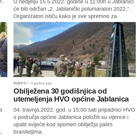
e,
U nedjelju 15.5.2022. godine u 11:00h u Jablanici
će biti održan „2. Jablanički polumaraton 2022.“.
Organizatori ističu kako je sve spremno za
cestovnu utrku u BiH....
VIJESTI
4 godine ago
Obilježena 30 godišnjica od
utemeljenja HVO općine Jablanica
a
04. travnja.2022. god. u 15;00 sati pripadnici HVO
s područja općine Jablanica položili su vijence i
upalit svijeće kod spomen obilježja palim
,
braniteljima.