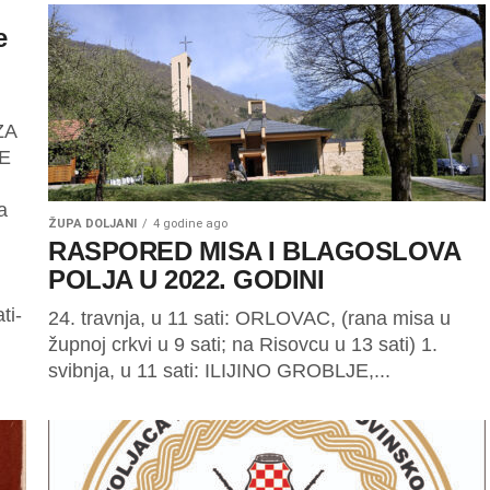
e
ZA
E
a
ŽUPA DOLJANI
4 godine ago
RASPORED MISA I BLAGOSLOVA
POLJA U 2022. GODINI
ti-
24. travnja, u 11 sati: ORLOVAC, (rana misa u
župnoj crkvi u 9 sati; na Risovcu u 13 sati) 1.
svibnja, u 11 sati: ILIJINO GROBLJE,...