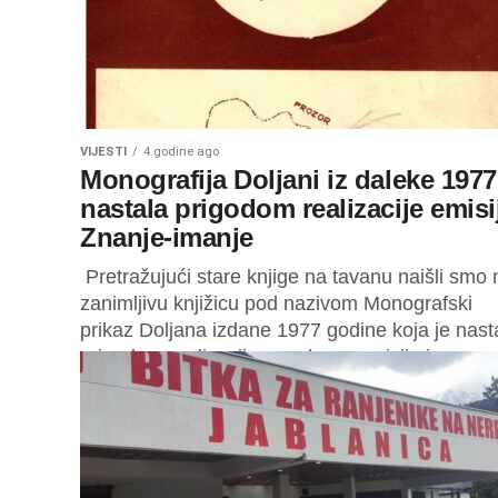
VIJESTI
4 godine ago
Monografija Doljani iz daleke 1977
nastala prigodom realizacije emisi
Znanje-imanje
Pretražujući stare knjige na tavanu naišli smo 
zanimljivu knjižicu pod nazivom Monografski
prikaz Doljana izdane 1977 godine koja je nast
prigodom realizacije popularne emisije iz...