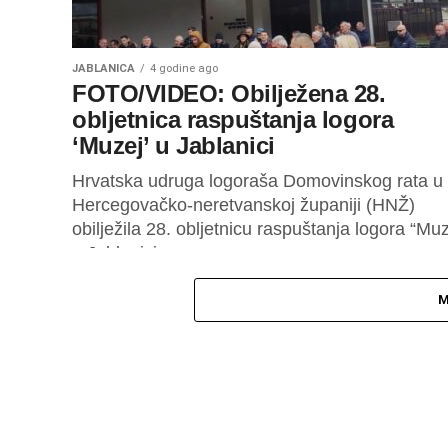
JABLANICA
4 godine ago
FOTO/VIDEO: Obilježena 28.
obljetnica raspuštanja logora
‘Muzej’ u Jablanici
Hrvatska udruga logoraša Domovinskog rata u
Hercegovačko-neretvanskoj županiji (HNŽ)
obilježila 28. obljetnicu raspuštanja logora “Muz
u Jablanici.
M