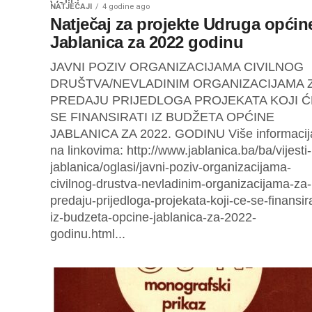
Veliki...
NATJEČAJI
4 godine ago
Natječaj za projekte Udruga općin
Jablanica za 2022 godinu
JAVNI POZIV ORGANIZACIJAMA CIVILNOG
DRUŠTVA/NEVLADINIM ORGANIZACIJAMA 
PREDAJU PRIJEDLOGA PROJEKATA KOJI Ć
SE FINANSIRATI IZ BUDŽETA OPĆINE
JABLANICA ZA 2022. GODINU Više informacij
na linkovima: http://www.jablanica.ba/ba/vijesti-
jablanica/oglasi/javni-poziv-organizacijama-
civilnog-drustva-nevladinim-organizacijama-za-
predaju-prijedloga-projekata-koji-ce-se-finansira
iz-budzeta-opcine-jablanica-za-2022-
godinu.html...