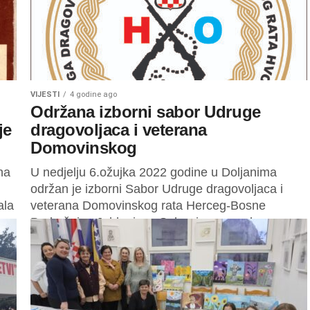
VIJESTI
4 godine ago
Održana izborni sabor Udruge
je
dragovoljaca i veterana
Domovinskog
na
U nedjelju 6.ožujka 2022 godine u Doljanima
održan je izborni Sabor Udruge dragovoljaca i
ala
veterana Domovinskog rata Herceg-Bosne
Podružnica Jablanica. Sabor je uz pozdrave
nazočnima, otvorio...