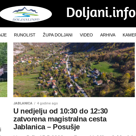
NJE
RUNOLIST
ŽUPA DOLJANI
VIDEO
ARHIVA
KAMER
JABLANICA
4 godine ago
U nedjelju od 10:30 do 12:30
zatvorena magistralna cesta
Jablanica – Posušje
i