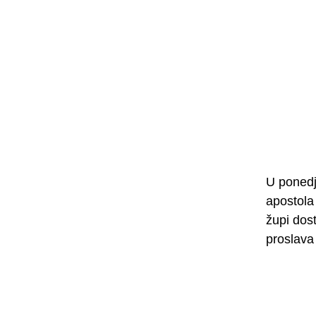
U ponedje
apostola 
župi dos
proslava