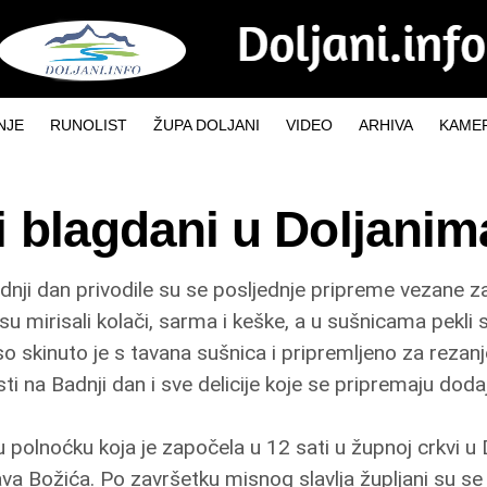
NJE
RUNOLIST
ŽUPA DOLJANI
VIDEO
ARHIVA
KAMER
i blagdani u Doljanim
dnji dan privodile su se posljednje pripreme vezane 
u mirisali kolači, sarma i keške, a u sušnicama pekli s
o skinuto je s tavana sušnica i pripremljeno za rezan
sti na Badnji dan i sve delicije koje se pripremaju do
polnoćku koja je započela u 12 sati u župnoj crkvi u
va Božića. Po završetku misnog slavlja župljani su se 