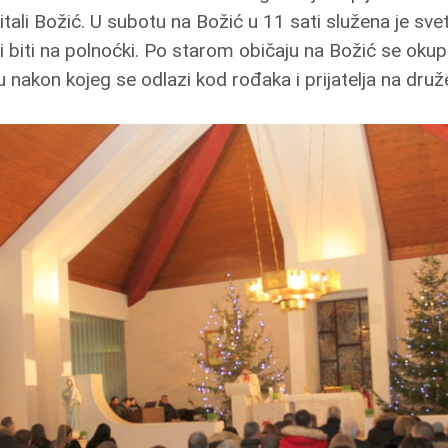
itali Božić. U subotu na Božić u 11 sati služena je sv
i biti na polnoćki. Po starom običaju na Božić se okuplj
nakon kojeg se odlazi kod rođaka i prijatelja na družen