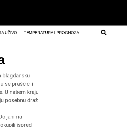
A UŽIVO
TEMPERATURA I PROGNOZA
a
za blagdansku
u se praščići i
je. U našem kraju
daju posebnu draž
 Doljanima
okupili ispred