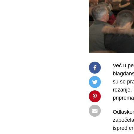
Već u pe
blagdans
su se pra
rezanje. 
pripremaj
Odlaskom
započela
ispred cr