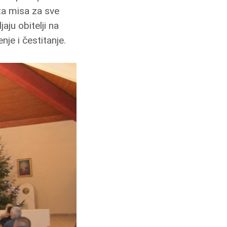
eta misa za sve
aju obitelji na
je i čestitanje.