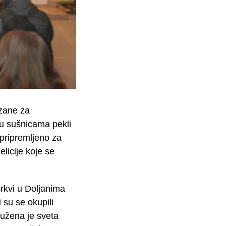
ezane za
 u sušnicama pekli
 pripremljeno za
licije koje se
rkvi u Doljanima
 su se okupili
lužena je sveta