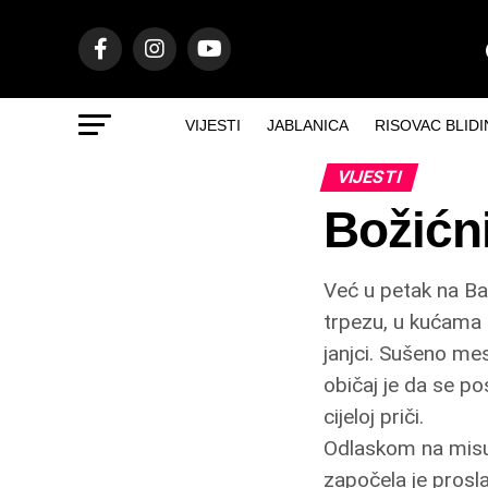
VIJESTI
JABLANICA
RISOVAC BLIDI
VIJESTI
Božićn
Već u petak na Ba
trpezu, u kućama s
janjci. Sušeno mes
običaj je da se po
cijeloj priči.
Odlaskom na misu 
započela je prosla