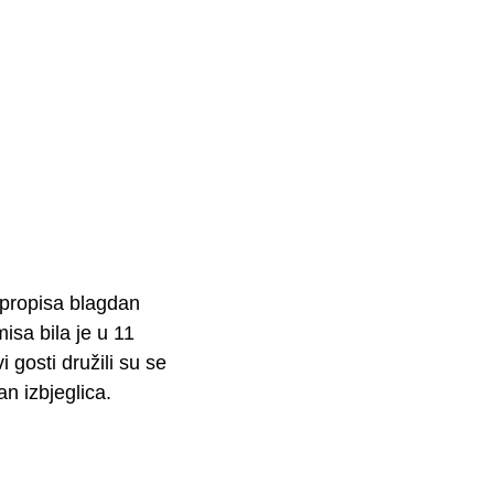
h propisa blagdan
sa bila je u 11
 gosti družili su se
an izbjeglica.