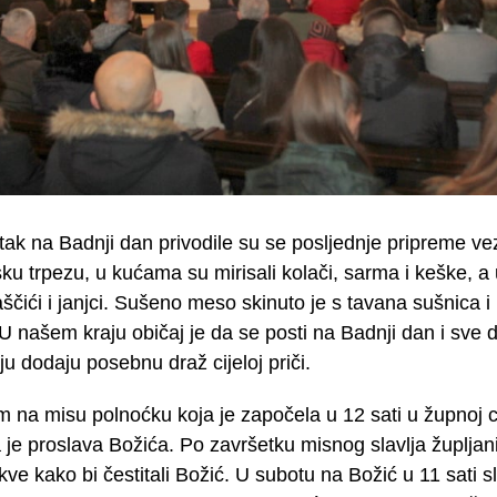
tak na Badnji dan privodile su se posljednje pripreme v
ku trpezu, u kućama su mirisali kolači, sarma i keške, a
ščići i janjci. Sušeno meso skinuto je s tavana sušnica i
U našem kraju običaj je da se posti na Badnji dan i sve de
u dodaju posebnu draž cijeloj priči.
 na misu polnoćku koja je započela u 12 sati u župnoj c
 je proslava Božića. Po završetku misnog slavlja župljani
kve kako bi čestitali Božić. U subotu na Božić u 11 sati s