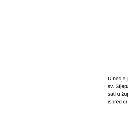
U nedjelj
sv. Stje
sati u žu
ispred cr