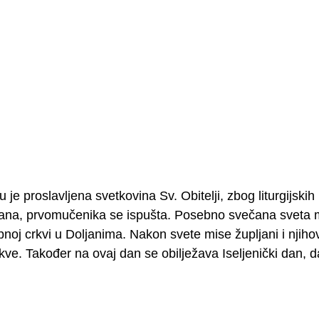
u je proslavljena svetkovina Sv. Obitelji, zbog liturgijski
pana, prvomučenika se ispušta. Posebno svečana sveta mi
pnoj crkvi u Doljanima. Nakon svete mise župljani i njihovi
kve. Također na ovaj dan se obilježava Iseljenički dan, d