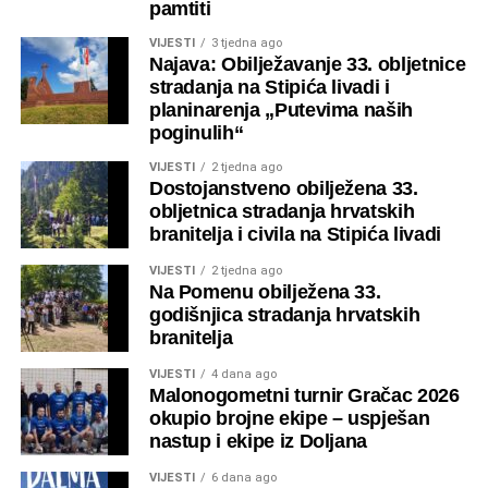
pamtiti
Svaka sekcija ima vlastitog povjerenika, dok zajednički
VIJESTI
3 tjedna ago
predsjednik i tajnik koordiniraju cjelokupne aktivnosti i
Najava: Obilježavanje 33. obljetnice
strateške planove društva.
stradanja na Stipića livadi i
planinarenja „Putevima naših
poginulih“
VIJESTI
2 tjedna ago
Dostojanstveno obilježena 33.
Baćina – pogled s Obruča
obljetnica stradanja hrvatskih
branitelja i civila na Stipića livadi
Jesenske boje Baćine
VIJESTI
2 tjedna ago
Na Pomenu obilježena 33.
godišnjica stradanja hrvatskih
branitelja
VIJESTI
4 dana ago
Malonogometni turnir Gračac 2026
Baćina – pogled iz Stupara
okupio brojne ekipe – uspješan
nastup i ekipe iz Doljana
Baćna
VIJESTI
6 dana ago