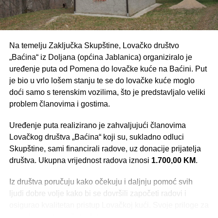
Na temelju Zaključka Skupštine, Lovačko društvo
„Baćina“ iz Doljana (općina Jablanica) organiziralo je
uređenje puta od Pomena do lovačke kuće na Baćini. Put
je bio u vrlo lošem stanju te se do lovačke kuće moglo
doći samo s terenskim vozilima, što je predstavljalo veliki
problem članovima i gostima.
Uređenje puta realizirano je zahvaljujući članovima
Lovačkog društva „Baćina“ koji su, sukladno odluci
Skupštine, sami financirali radove, uz donacije prijatelja
društva. Ukupna vrijednost radova iznosi
1.700,00 KM
.
Iz društva poručuju kako očekuju i daljnju pomoć svih
ljudi dobre volje kako bi se dovršili započeti radovi i
osigurao kvalitetan pristup Lovačkoj kući. Svoje priloge za
izgradnju puta možete dati: