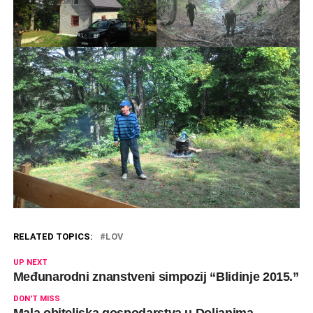
RELATED TOPICS:
LOV
UP NEXT
Međunarodni znanstveni simpozij “Blidinje 2015.”
DON'T MISS