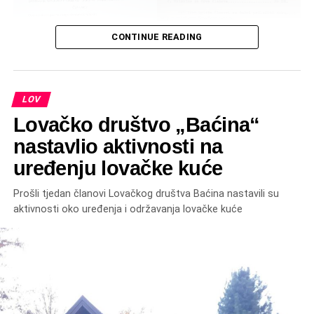
CONTINUE READING
Odluka o osnivanju iz 1997
LOV
Lovačko društvo „Baćina“
nastavlio aktivnosti na
uređenju lovačke kuće
Prošli tjedan članovi Lovačkog društva Baćina nastavili su
aktivnosti oko uređenja i održavanja lovačke kuće
Više o Lovačkom društvu “Baćina” pročitajte u ovom
članku:
Baćina zove: Priča o Lovačkom društvu “Baćina” koje spaja
tradiciju i očuvanje prirode