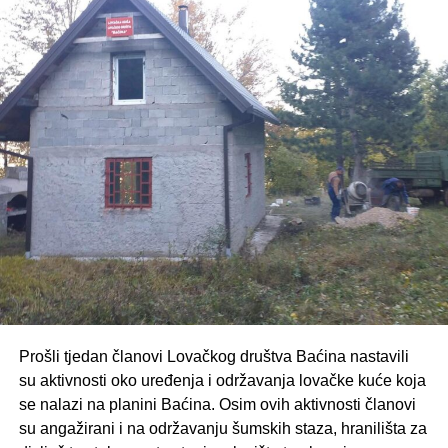
Ime i prezime
Ime i prezime
Ime i prezime
Andrija Jurić
Jozo Pavić
Mato Matić
Nedjeljko Matić
Cvitan Jurić
Stipan Jurić
Jure Jurić
Marko (Stipo)
Ivan (Stipo) Jurić
Bradarić
Jure (Ivan)
Stipo Milićević
Matan Žarić
Milićević
Marinko (Anto)
Stipo (Pero)
Pero Rotim
Ivanko
Zelenika
Prošli tjedan članovi Lovačkog društva Baćina nastavili
Nikola (Ivan)
Berislav Soldo
Mato Soldo
su aktivnosti oko uređenja i održavanja lovačke kuće koja
Marić
se nalazi na planini Baćina. Osim ovih aktivnosti članovi
su angažirani i na održavanju šumskih staza, hranilišta za
Mato Rajić
Mile Rajič
Petar (Jozo) Mijić