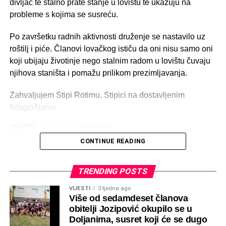
divljač te stalno prate stanje u lovištu te ukazuju na
Jozo Mijić
Ivo (Mijo) Pole
Franjo Bošnjak
probleme s kojima se susreću.
Stanko (Franjo)
Radoslav Zelenika
Anđelko Marić
Po završetku radnih aktivnosti druženje se nastavilo uz
Bošnjak
roštilj i piće. Članovi lovačkog ističu da oni nisu samo oni
Mate (Marko)
Dragan Brekalo
Marko Stojanović
koji ubijaju životinje nego stalnim radom u lovištu čuvaju
Zelenika
njihova staništa i pomažu prilikom prezimljavanja.
Križan Drinovac
Cvitan Drinovac
Milenko (Jozo)
Zahvaljujem Stipi Rotimu, Stipici na dostavljenim
Drinovac
fotografijama.
Marinko Sudić
Dragan Mlikota
Miroljub Biloš
Pero Bradarić
Stipo (Jozo)
CONTINUE READING
Bradarić
TRENDING POSTS
Društvo djeluje kroz dvije terenske sekcije:
VIJESTI
3 tjedna ago
Više od sedamdeset članova
Sekcija Doljani
obitelji Jozipović okupilo se u
Sekcija Sovići
Doljanima, susret koji će se dugo