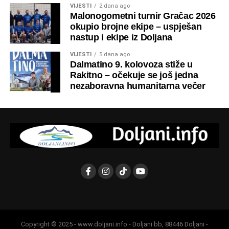
prilika da se obnovi osjećaj pripadnosti rodnom kraju i
VIJESTI
2 dana ago
Malonogometni turnir Gračac 2026
učvrste veze među ljudima.
okupio brojne ekipe – uspješan
nastup i ekipe iz Doljana
VIJESTI
5 dana ago
Dalmatino 9. kolovoza stiže u
Rakitno – očekuje se još jedna
nezaboravna humanitarna večer
Copyright © 2025 - www.doljani.info - Doljani bb, 88446 Doljani -