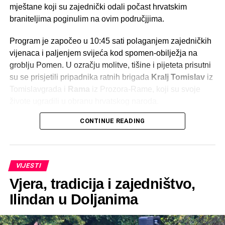
mještane koji su zajednički odali počast hrvatskim
braniteljima poginulim na ovim područjjima.
Program je započeo u 10:45 sati polaganjem zajedničkih
vijenaca i paljenjem svijeća kod spomen-obilježja na
groblju Pomen. U ozračju molitve, tišine i pijeteta prisutni
su se prisjetili pripadnika ratnih brigada
Kralj Tomislav
iz
Tomislavgrada i
Rama
iz Prozora-Rame, koji su svoje
živote ugradili u obranu hrvatskog naroda.
CONTINUE READING
Nakon službenog protokola, u 11:00 sati služena je sveta
misa za sve poginule hrvatske branitelje. Misno slavlje
predvodio je
fra Julijan Madžar
, koji je u svojoj
propovijedi istaknuo važnost očuvanja uspomene na žrtvu
VIJESTI
hrvatskih branitelja te pozvao okupljene na zajedništvo,
Vjera, tradicija i zajedništvo,
molitvu i trajno njegovanje istine o Domovinskom ratu.
Ilindan u Doljanima
Obilježavanje 33. godišnjice organizirale su
Koordinacije udruga proizašlih iz Domovinskoga rata