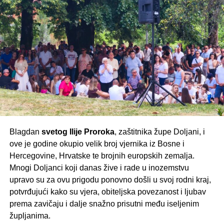
Program obilježavanja započeo je okupljanjem
općina Tomislavgrad i Prozor-Rama
, koje već dugi niz
hodočasnika u jutarnjim satima, nakon čega je kod
godina zajednički organiziraju komemoraciju na ovom
spomen-obilježja održana komemoracija. U znak trajnog
mjestu stradanja, čuvajući uspomenu na poginule
sjećanja na poginule položen je zajednički vijenac te su
branitelje i prenoseći vrijednosti njihove žrtve budućim
zapaljene svijeće, a potom su počast odale i brojne
naraštajima.
delegacije koje su pristigle iz različitih krajeva Bosne i
Pomen, jedno od najstarijih grobalja doljanskoga kraja, i
Hercegovine i Republike Hrvatske.
ove je godine bio mjesto molitve, zahvalnosti i sjećanja
na one koji su svojim životima branili slobodu hrvatskog
naroda. Njihova žrtva ostaje trajno upisana u povijest
ovoga kraja i hrvatskog naroda.
Blagdan
svetog Ilije Proroka
, zaštitnika župe Doljani, i
ove je godine okupio velik broj vjernika iz Bosne i
Hercegovine, Hrvatske te brojnih europskih zemalja.
Mnogi Doljanci koji danas žive i rade u inozemstvu
upravo su za ovu prigodu ponovno došli u svoj rodni kraj,
potvrđujući kako su vjera, obiteljska povezanost i ljubav
prema zavičaju i dalje snažno prisutni među iseljenim
Središnji dio obilježavanja počeo je svečanim
župljanima.