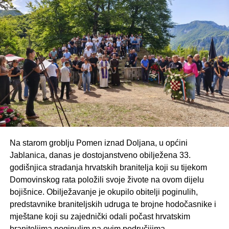
Na starom groblju Pomen iznad Doljana, u općini
Jablanica, danas je dostojanstveno obilježena 33.
godišnjica stradanja hrvatskih branitelja koji su tijekom
Domovinskog rata položili svoje živote na ovom dijelu
bojišnice. Obilježavanje je okupilo obitelji poginulih,
predstavnike braniteljskih udruga te brojne hodočasnike i
mještane koji su zajednički odali počast hrvatskim
braniteljima poginulim na ovim područjjima.