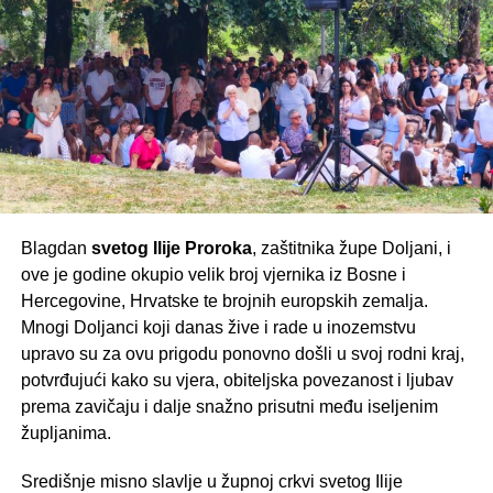
spomen-obilježja održana komemoracija. U znak trajnog
mjestu stradanja, čuvajući uspomenu na poginule
sjećanja na poginule položen je zajednički vijenac te su
branitelje i prenoseći vrijednosti njihove žrtve budućim
zapaljene svijeće, a potom su počast odale i brojne
naraštajima.
delegacije koje su pristigle iz različitih krajeva Bosne i
Pomen, jedno od najstarijih grobalja doljanskoga kraja, i
Hercegovine i Republike Hrvatske.
ove je godine bio mjesto molitve, zahvalnosti i sjećanja
na one koji su svojim životima branili slobodu hrvatskog
naroda. Njihova žrtva ostaje trajno upisana u povijest
ovoga kraja i hrvatskog naroda.
Blagdan
svetog Ilije Proroka
, zaštitnika župe Doljani, i
ove je godine okupio velik broj vjernika iz Bosne i
Hercegovine, Hrvatske te brojnih europskih zemalja.
Mnogi Doljanci koji danas žive i rade u inozemstvu
upravo su za ovu prigodu ponovno došli u svoj rodni kraj,
potvrđujući kako su vjera, obiteljska povezanost i ljubav
prema zavičaju i dalje snažno prisutni među iseljenim
Središnji dio obilježavanja počeo je svečanim
župljanima.
misnim slavljem za sve poginule hrvatske
branitelje i civile koje je predvodio
fra Andrija
Središnje misno slavlje u župnoj crkvi svetog Ilije