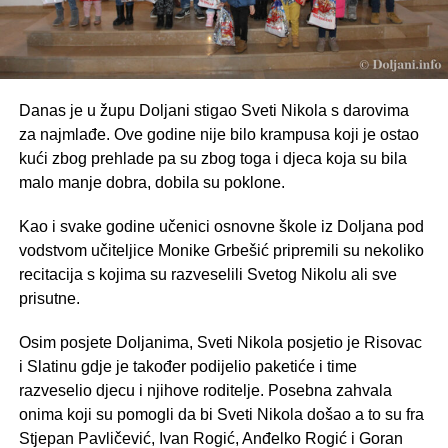
Danas je u župu Doljani stigao Sveti Nikola s darovima
za najmlađe. Ove godine nije bilo krampusa koji je ostao
kući zbog prehlade pa su zbog toga i djeca koja su bila
malo manje dobra, dobila su poklone.
Kao i svake godine učenici osnovne škole iz Doljana pod
vodstvom učiteljice Monike Grbešić pripremili su nekoliko
recitacija s kojima su razveselili Svetog Nikolu ali sve
prisutne.
Osim posjete Doljanima, Sveti Nikola posjetio je Risovac
i Slatinu gdje je također podijelio paketiće i time
razveselio djecu i njihove roditelje. Posebna zahvala
onima koji su pomogli da bi Sveti Nikola došao a to su fra
Stjepan Pavličević, Ivan Rogić, Anđelko Rogić i Goran