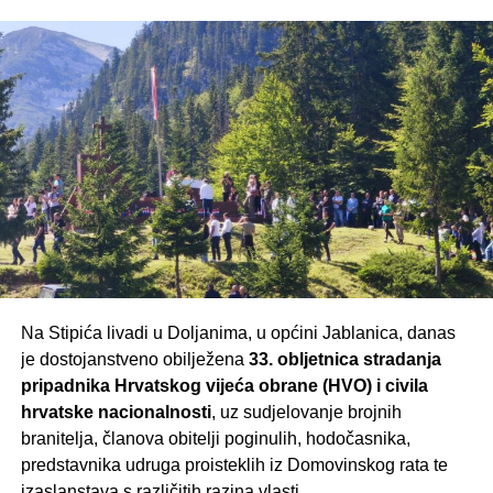
Na Stipića livadi u Doljanima, u općini Jablanica, danas
je dostojanstveno obilježena
33. obljetnica stradanja
pripadnika Hrvatskog vijeća obrane (HVO) i civila
hrvatske nacionalnosti
, uz sudjelovanje brojnih
branitelja, članova obitelji poginulih, hodočasnika,
predstavnika udruga proisteklih iz Domovinskog rata te
izaslanstava s različitih razina vlasti.