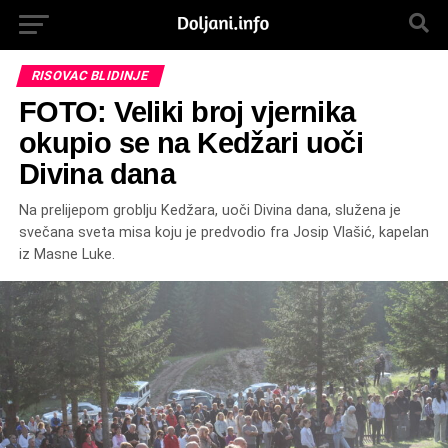
RISOVAC BLIDINJE
FOTO: Veliki broj vjernika
okupio se na Kedžari uoči
Divina dana
Na prelijepom groblju Kedžara, uoči Divina dana, služena je
svečana sveta misa koju je predvodio fra Josip Vlašić, kapelan
iz Masne Luke.