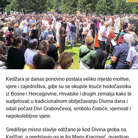
Kedžara je danas ponovno postala veliko mjesto molitve,
vjere i zajedništva, gdje su se okupile tisuće hodočasnika
iz Bosne i Hercegovine, Hrvatske i drugih zemalja kako bi
sudjelovali u tradicionalnom obilježavanju Divina dana i
odali počast Divi Grabovčevoj, simbolu čistoće, vjernosti i
nepokolebljive vjere.
Središnje misno slavlje održano je kod Divina groba na
Kedžari, a predslavio ga je fra Mario Knezović, gvardijan