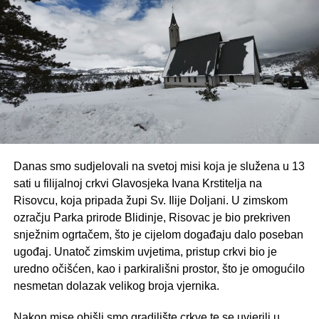
nastavljajući višestoljetnu tradiciju hodočašća Divinu
grobu. Okupljeni vjernici u svojim su molitvama posebno
preporučili svoje obitelji, mlade i hrvatski narod, moleći
zagovor Dive Grabovčeve.
I ovogodišnje hodočašće još je jednom potvrdilo da
Kedžara nije samo mjesto sjećanja na Divu Grabovčevu,
nego i snažno duhovno središte koje iz godine u godinu
okuplja sve veći broj vjernika, čuvajući uspomenu na
djevojku koja je svojim životom postala trajni simbol vjere,
Danas smo sudjelovali na svetoj misi koja je služena u 13
čistoće i vjernosti.
sati u filijalnoj crkvi Glavosjeka Ivana Krstitelja na
Risovcu, koja pripada župi Sv. Ilije Doljani. U zimskom
ozračju Parka prirode Blidinje, Risovac je bio prekriven
snježnim ogrtačem, što je cijelom događaju dalo poseban
ugođaj. Unatoč zimskim uvjetima, pristup crkvi bio je
uredno očišćen, kao i parkirališni prostor, što je omogućilo
nesmetan dolazak velikog broja vjernika.
Nakon mise obišli smo gradilište crkve te se uvjerili u