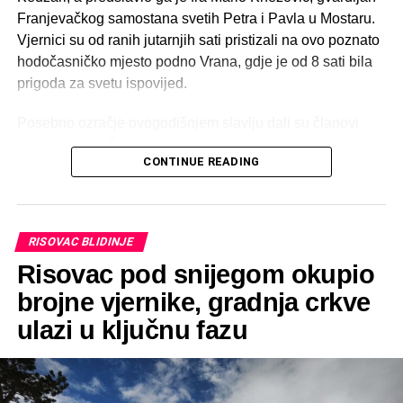
Franjevačkog samostana svetih Petra i Pavla u Mostaru.
Vjernici su od ranih jutarnjih sati pristizali na ovo poznato
hodočasničko mjesto podno Vrana, gdje je od 8 sati bila
prigoda za svetu ispovijed.
Posebno ozračje ovogodišnjem slavlju dali su članovi
etno skupine „Čuvarice“ iz Rame, koji su svojim
CONTINUE READING
liturgijskim pjevanjem dodatno obogatili euharistijsko
slavlje, dok je tradicionalni Divin pozdrav uputila Diva
Marija Barišić.
RISOVAC BLIDINJE
Divin dan već desetljećima okuplja brojne vjernike i
Risovac pod snijegom okupio
hodočasnike, a prva nedjelja nakon blagdana svetih
Petra i Pavla postala je duboko ukorijenjena tradicija
brojne vjernike, gradnja crkve
hrvatskog naroda ovoga kraja. Kedžara je i ove godine
ulazi u ključnu fazu
bila mjesto susreta obitelji, prijatelja i svih onih koji u tišini
planine traže mir, utjehu i duhovnu snagu.
Mnogi su hodočasnici na Kedžaru stigli pješice,