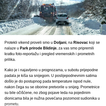
doseže i do 300. Značajan dio okupljenih čine turisti koji
borave na Risovcu u svojim vikendicama. Ovakav odaziv
vjernika dodatno ohrabruje i potvrđuje kako će izgradnja
crkve biti uspješno dovršena u skladu s planovima.
Protekli vikend proveli smo u
Doljani
, na
Risovac
koji se
nalaze u
Park prirode Blidinje
, za vas smo pripremili
kratku foto-reportažu i pregled vremenskih i prometnih
prilika.
Kripta crkve
Kripta crkve
Kako je i najavljeno u prognozama, u subotu prijepodne
padala je kiša sa snijegom. U poslijepodnevnim satima
Video prilozi drugih medija
došlo je do postupnog pada temperature ispod nule,
nakon čega su se oborine pretvorile u snijeg. Prometnice
Brojni mediji iz Bosne i Hercegovine i Hrvatske i ove su
su bile očišćene, no zbog pojave leda na pojedinim
godine zabilježili jedinstveno ozračje Divina dana na
dionicama bila je nužna povećana pozornost sudionika u
Kedžari. Zahvaljujemo televiziji
PRO TV
,
RTV Herceg-
prometu.