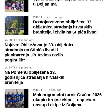
temperaturama, kući su se vratili odmoreni i s
u Doljanima
“napunjenim baterijama” za nadolazeći radni tjedan.
VIJESTI
2 tjedna ago
Kako je to izgledalo pogledajte u nastavku:
Dostojanstveno obilježena 33.
obljetnica stradanja hrvatskih
branitelja i civila na Stipića livadi
VIJESTI
3 tjedna ago
Najava: Obilježavanje 33. obljetnice
Unutrašnjost crkve
stradanja na Stipića livadi i
planinarenja „Putevima naših
poginulih“
VIJESTI
2 tjedna ago
Na Pomenu obilježena 33.
godišnjica stradanja hrvatskih
branitelja
Unutrašnjost crkve
VIJESTI
3 dana ago
Malonogometni turnir Gračac 2026
okupio brojne ekipe – uspješan
nastup i ekipe iz Doljana