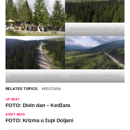
DCIM100MEDIADJI_0271.JPG
DCIM100MEDIADJI_0270.JPG
DCIM100MEDIADJI_0248.JPG
RELATED TOPICS:
KEDŽARA
UP NEXT
FOTO: Divin dan – Kedžara
DON'T MISS
FOTO: Krizma u župi Doljani