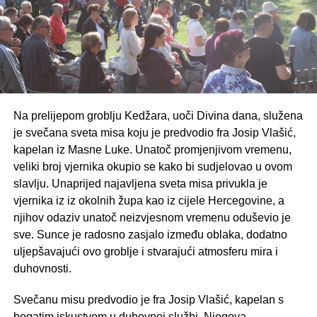
Na prelijepom groblju Kedžara, uoči Divina dana, služena
je svečana sveta misa koju je predvodio fra Josip Vlašić,
kapelan iz Masne Luke. Unatoč promjenjivom vremenu,
veliki broj vjernika okupio se kako bi sudjelovao u ovom
slavlju. Unaprijed najavljena sveta misa privukla je
vjernika iz iz okolnih župa kao iz cijele Hercegovine, a
njihov odaziv unatoč neizvjesnom vremenu oduševio je
sve. Sunce je radosno zasjalo između oblaka, dodatno
uljepšavajući ovo groblje i stvarajući atmosferu mira i
duhovnosti.
Svečanu misu predvodio je fra Josip Vlašić, kapelan s
bogatim iskustvom u duhovnoj službi. Njegova